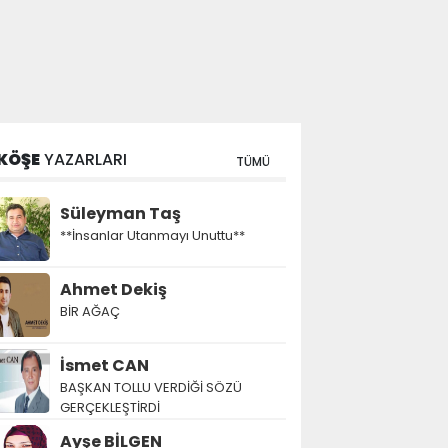
KÖŞE
YAZARLARI
TÜMÜ
Süleyman Taş
**İnsanlar Utanmayı Unuttu**
Ahmet Dekiş
BİR AĞAÇ
İsmet CAN
BAŞKAN TOLLU VERDİĞİ SÖZÜ
GERÇEKLEŞTİRDİ
Ayşe BİLGEN