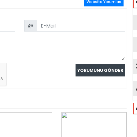
Website Yorumları
Email
@