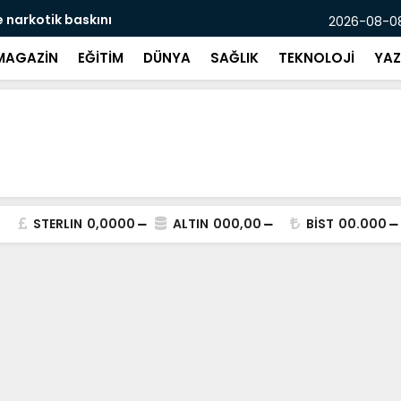
e narkotik baskını
Mersin’de ’
2026-08-08
MAGAZİN
EĞİTİM
DÜNYA
SAĞLIK
TEKNOLOJİ
YAZ
STERLIN
0,0000
ALTIN
000,00
BİST
00.000