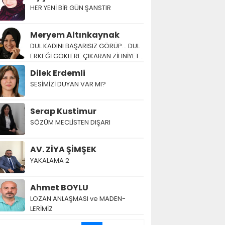
HER YENİ BİR GÜN ŞANSTIR
Meryem Altınkaynak
DUL KADINI BAŞARISIZ GÖRÜP… DUL
ERKEĞİ GÖKLERE ÇIKARAN ZİHNİYET…
Dilek Erdemli
SESİMİZİ DUYAN VAR MI?
Serap Kustimur
SÖZÜM MECLİSTEN DIŞARI
AV. ZİYA ŞİMŞEK
YAKALAMA 2
Ahmet BOYLU
LOZAN AN­LAŞ­MA­SI ve MA­DEN­
LERİMİZ