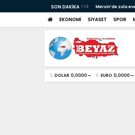
ldü: 3 şüpheli tutuklandı
SON DAKİKA
Mersin’de zula ev
EKONOMİ
SİYASET
SPOR
DOLAR
0,0000
EURO
0,0000