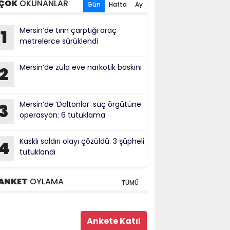
ÇOK
OKUNANLAR
Gün
Hafta
Ay
Mersin’de tırın çarptığı araç
1
metrelerce sürüklendi
Mersin’de zula eve narkotik baskını
2
Mersin’de ’Daltonlar’ suç örgütüne
3
operasyon: 6 tutuklama
Kasklı saldırı olayı çözüldü: 3 şüpheli
4
tutuklandı
ANKET
OYLAMA
TÜMÜ