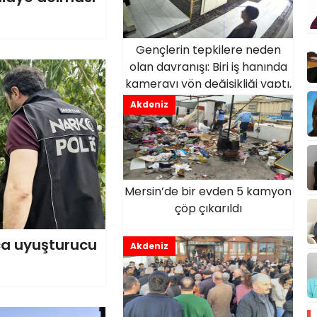
Gençlerin tepkilere neden
olan davranışı: Biri iş hanında
kamerayı yön değişikliği yaptı,
diğeri tuvalet ihtiyacını giderdi
Akdeniz
Mersin’de bir evden 5 kamyon
çöp çıkarıldı
ca uyuşturucu
Akdeniz