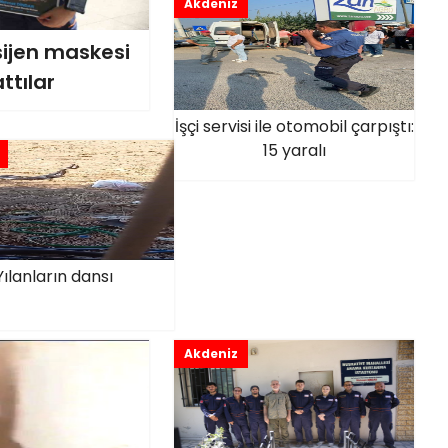
Akdeniz
sijen maskesi
ttılar
İşçi servisi ile otomobil çarpıştı:
15 yaralı
Yılanların dansı
Akdeniz