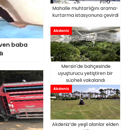
Mahalle muhtarlığını arama-
kurtarma istasyonuna çevirdi
Akdeniz
ven baba
dı
Mersin'de bahçesinde
uyuşturucu yetiştiren bir
şüpheli yakalandı
Akdeniz
Akdeniz’de yeşil alanlar elden