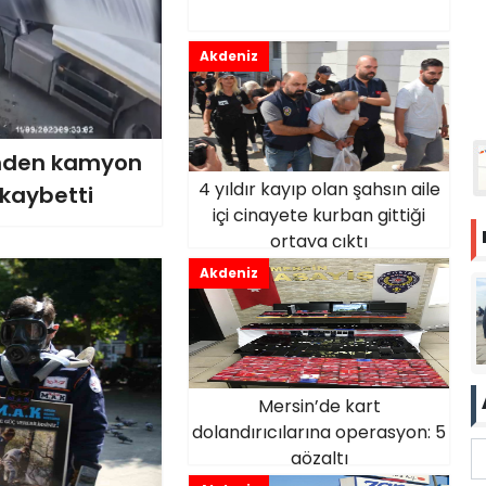
Akdeniz
inden kamyon
4 yıldır kayıp olan şahsın aile
 kaybetti
içi cinayete kurban gittiği
ortaya çıktı
Akdeniz
Mersin’de kart
dolandırıcılarına operasyon: 5
gözaltı