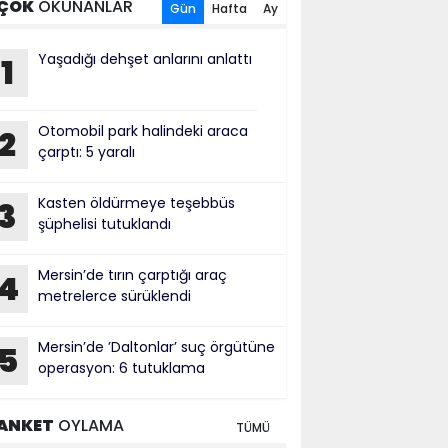
ÇOK
OKUNANLAR
Gün
Hafta
Ay
Yaşadığı dehşet anlarını anlattı
1
Otomobil park halindeki araca
2
çarptı: 5 yaralı
Kasten öldürmeye teşebbüs
3
şüphelisi tutuklandı
Mersin’de tırın çarptığı araç
4
metrelerce sürüklendi
Mersin’de ’Daltonlar’ suç örgütüne
5
operasyon: 6 tutuklama
ANKET
OYLAMA
TÜMÜ