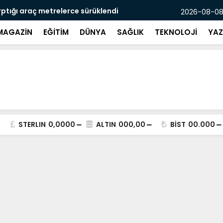
rptığı araç metrelerce sürüklendi
Kasten öld
2026-08-08
MAGAZİN
EĞİTİM
DÜNYA
SAĞLIK
TEKNOLOJİ
YAZ
STERLIN
0,0000
ALTIN
000,00
BİST
00.000