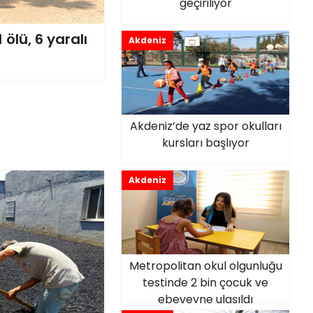
geçiriliyor
ölü, 6 yaralı
Akdeniz
Akdeniz’de yaz spor okulları
kursları başlıyor
Akdeniz
Metropolitan okul olgunluğu
testinde 2 bin çocuk ve
ebeveyne ulaşıldı