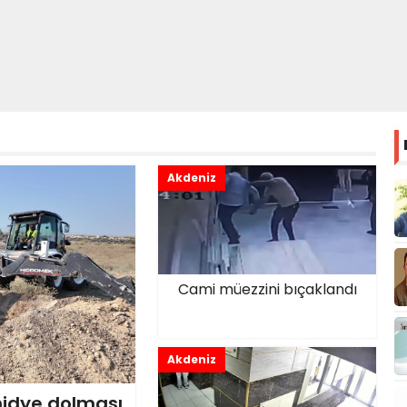
Akdeniz
Cami müezzini bıçaklandı
Akdeniz
midye dolması