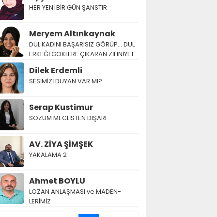
HER YENİ BİR GÜN ŞANSTIR
Meryem Altınkaynak
DUL KADINI BAŞARISIZ GÖRÜP… DUL
ERKEĞİ GÖKLERE ÇIKARAN ZİHNİYET…
Dilek Erdemli
SESİMİZİ DUYAN VAR MI?
Serap Kustimur
SÖZÜM MECLİSTEN DIŞARI
AV. ZİYA ŞİMŞEK
YAKALAMA 2
Ahmet BOYLU
LOZAN AN­LAŞ­MA­SI ve MA­DEN­
LERİMİZ