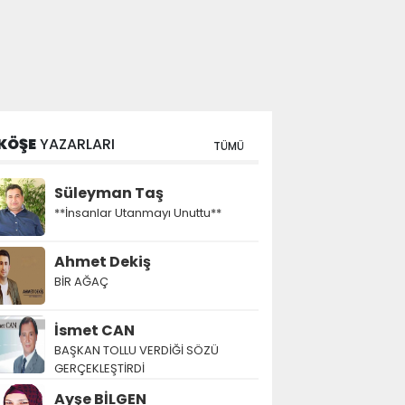
KÖŞE
YAZARLARI
TÜMÜ
Süleyman Taş
**İnsanlar Utanmayı Unuttu**
Ahmet Dekiş
BİR AĞAÇ
İsmet CAN
BAŞKAN TOLLU VERDİĞİ SÖZÜ
GERÇEKLEŞTİRDİ
Ayşe BİLGEN