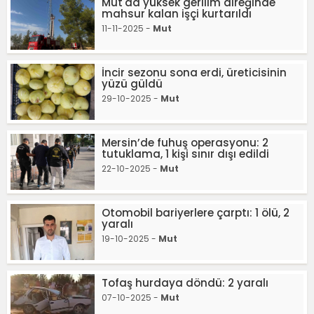
Mut'da yüksek gerilim direğinde
mahsur kalan işçi kurtarıldı
11-11-2025 -
Mut
İncir sezonu sona erdi, üreticisinin
yüzü güldü
29-10-2025 -
Mut
Mersin’de fuhuş operasyonu: 2
tutuklama, 1 kişi sınır dışı edildi
22-10-2025 -
Mut
Otomobil bariyerlere çarptı: 1 ölü, 2
yaralı
19-10-2025 -
Mut
Tofaş hurdaya döndü: 2 yaralı
07-10-2025 -
Mut