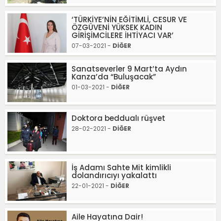
‘TÜRKİYE’NİN EĞİTİMLİ, CESUR VE
ÖZGÜVENİ YÜKSEK KADIN
GİRİŞİMCİLERE İHTİYACI VAR’
07-03-2021 -
DİĞER
Sanatseverler 9 Mart’ta Aydın
Kanza’da “Buluşacak”
01-03-2021 -
DİĞER
Doktora beddualı rüşvet
28-02-2021 -
DİĞER
İş Adamı Sahte Mit kimlikli
dolandırıcıyı yakalattı
22-01-2021 -
DİĞER
Aile Hayatına Dair!