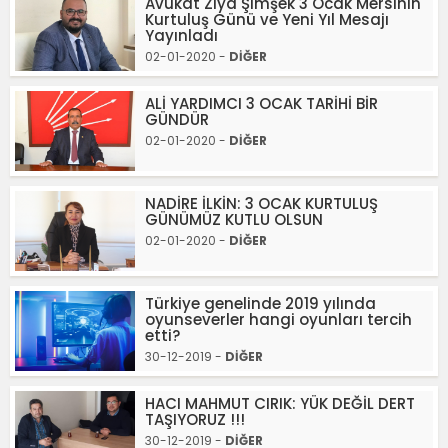
Avukat Ziya Şimşek 3 Ocak Mersinin
Kurtuluş Günü ve Yeni Yıl Mesajı
Yayınladı
02-01-2020 -
DİĞER
ALİ YARDIMCI 3 OCAK TARİHİ BİR
GÜNDÜR
02-01-2020 -
DİĞER
NADİRE İLKİN: 3 OCAK KURTULUŞ
GÜNÜMÜZ KUTLU OLSUN
02-01-2020 -
DİĞER
Türkiye genelinde 2019 yılında
oyunseverler hangi oyunları tercih
etti?
30-12-2019 -
DİĞER
HACI MAHMUT CIRIK: YÜK DEĞİL DERT
TAŞIYORUZ !!!
30-12-2019 -
DİĞER