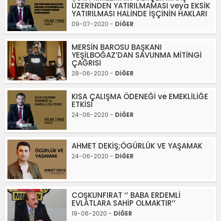
ÜZERİNDEN YATIRILMAMASI veya EKSİK
YATIRILMASI HALİNDE İŞÇİNİN HAKLARI
09-07-2020 -
DİĞER
MERSİN BAROSU BAŞKANI
YEŞİLBOĞAZ’DAN SAVUNMA MİTİNGİ
ÇAĞRISI
28-06-2020 -
DİĞER
KISA ÇALIŞMA ÖDENEĞİ ve EMEKLİLİĞE
ETKİSİ
24-06-2020 -
DİĞER
AHMET DEKİŞ;ÖGÜRLÜK VE YAŞAMAK
24-06-2020 -
DİĞER
COŞKUNFIRAT ‘’ BABA ERDEMLİ
EVLATLARA SAHİP OLMAKTIR’’
19-06-2020 -
DİĞER