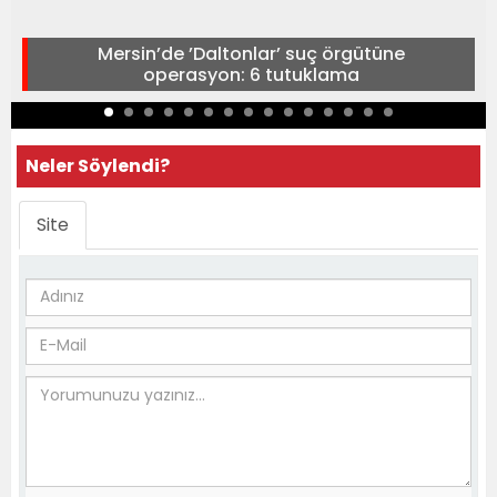
Mersin’de ’Daltonlar’ suç örgütüne
operasyon: 6 tutuklama
Neler Söylendi?
Site