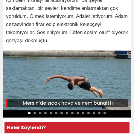
İçimdeki fırtınayı anlatamıyorum. Bir şeyler
saklamaktan, bir şeyleri kendime anlatmaktan çok
yoruldum. Ölmek istemiyorum. Adalet istiyorum. Adam
cezaevinden firar edip elektronik kelepçeyi
takamıyorlar. Sesleniyorum, lütfen sesim olun" diyerek
gözyaşı dökmüştü.
Mersin’de sıcak hava ve nem bunalttı
Neler Söylendi?