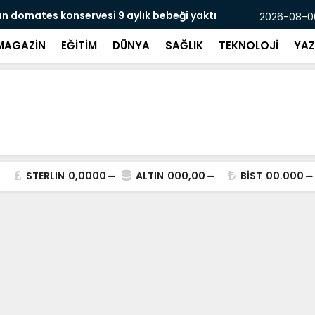
n domates konservesi 9 aylık bebeği yaktı
Mersin’de 2
2026-08-06
MAGAZİN
EĞİTİM
DÜNYA
SAĞLIK
TEKNOLOJİ
YAZ
STERLIN
0,0000
ALTIN
000,00
BİST
00.000