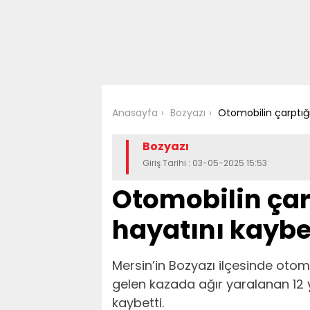
Anasayfa
Bozyazı
Otomobilin çarptığı
Bozyazı
Giriş Tarihi : 03-05-2025 15:53
Otomobilin çarp
hayatını kaybe
Mersin’in Bozyazı ilçesinde oto
gelen kazada ağır yaralanan 12 y
kaybetti.