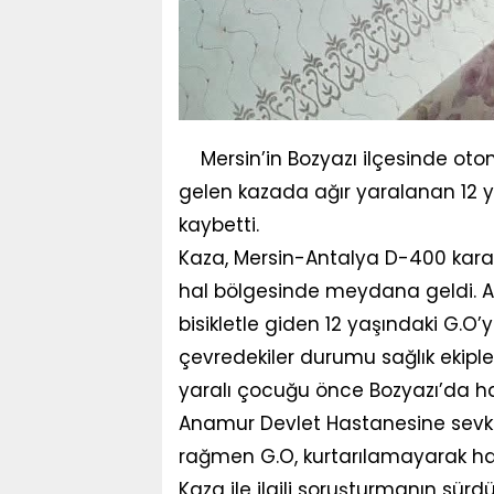
Mersin’in Bozyazı ilçesinde o
gelen kazada ağır yaralanan 12 y
kaybetti.
Kaza, Mersin-Antalya D-400 karay
hal bölgesinde meydana geldi. Alı
bisikletle giden 12 yaşındaki G.O
çevredekiler durumu sağlık ekipleri
yaralı çocuğu önce Bozyazı’da ha
Anamur Devlet Hastanesine sevk
rağmen G.O, kurtarılamayarak hay
Kaza ile ilgili soruşturmanın sürdüğ