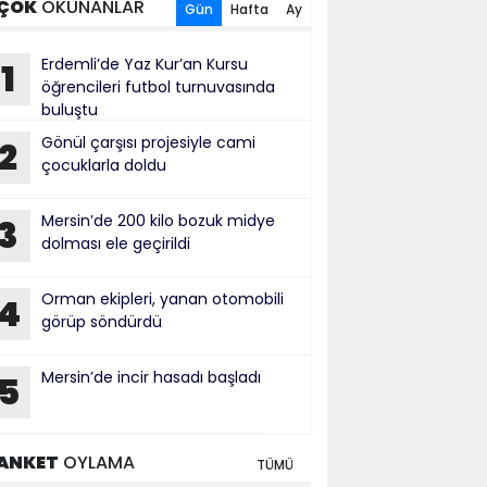
ÇOK
OKUNANLAR
Gün
Hafta
Ay
Erdemli’de Yaz Kur’an Kursu
1
öğrencileri futbol turnuvasında
buluştu
Gönül çarşısı projesiyle cami
2
çocuklarla doldu
Mersin’de 200 kilo bozuk midye
3
dolması ele geçirildi
Orman ekipleri, yanan otomobili
4
görüp söndürdü
Mersin’de incir hasadı başladı
5
ANKET
OYLAMA
TÜMÜ