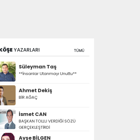
KÖŞE
YAZARLARI
TÜMÜ
Süleyman Taş
**İnsanlar Utanmayı Unuttu**
Ahmet Dekiş
BİR AĞAÇ
İsmet CAN
BAŞKAN TOLLU VERDİĞİ SÖZÜ
GERÇEKLEŞTİRDİ
Ayşe BİLGEN