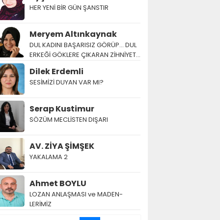
HER YENİ BİR GÜN ŞANSTIR
Meryem Altınkaynak
DUL KADINI BAŞARISIZ GÖRÜP… DUL
ERKEĞİ GÖKLERE ÇIKARAN ZİHNİYET…
Dilek Erdemli
SESİMİZİ DUYAN VAR MI?
Serap Kustimur
SÖZÜM MECLİSTEN DIŞARI
AV. ZİYA ŞİMŞEK
YAKALAMA 2
Ahmet BOYLU
LOZAN AN­LAŞ­MA­SI ve MA­DEN­
LERİMİZ