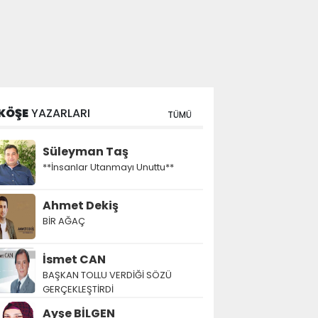
KÖŞE
YAZARLARI
TÜMÜ
Süleyman Taş
**İnsanlar Utanmayı Unuttu**
Ahmet Dekiş
BİR AĞAÇ
İsmet CAN
BAŞKAN TOLLU VERDİĞİ SÖZÜ
GERÇEKLEŞTİRDİ
Ayşe BİLGEN