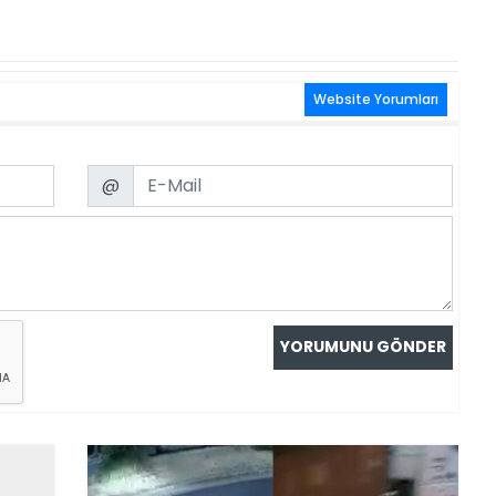
Website Yorumları
Email
@