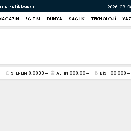
e narkotik baskını
Mersin’de ’
2026-08-08
MAGAZİN
EĞİTİM
DÜNYA
SAĞLIK
TEKNOLOJİ
YAZ
STERLIN
0,0000
ALTIN
000,00
BİST
00.000