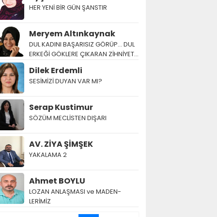
HER YENİ BİR GÜN ŞANSTIR
Meryem Altınkaynak
DUL KADINI BAŞARISIZ GÖRÜP… DUL
ERKEĞİ GÖKLERE ÇIKARAN ZİHNİYET…
Dilek Erdemli
SESİMİZİ DUYAN VAR MI?
Serap Kustimur
SÖZÜM MECLİSTEN DIŞARI
AV. ZİYA ŞİMŞEK
YAKALAMA 2
Ahmet BOYLU
LOZAN AN­LAŞ­MA­SI ve MA­DEN­
LERİMİZ