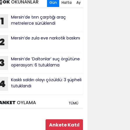
ÇOK
OKUNANLAR
Gün
Hafta
Ay
Mersin’de tırın çarptığı araç
1
metrelerce sürüklendi
Mersin’de zula eve narkotik baskını
2
Mersin’de ’Daltonlar’ suç örgütüne
3
operasyon: 6 tutuklama
Kasklı saldırı olayı çözüldü: 3 şüpheli
4
tutuklandı
ANKET
OYLAMA
TÜMÜ