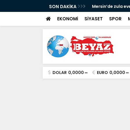
ldü: 3 şüpheli tutuklandı
SON DAKİKA
Mersin’de zula ev
EKONOMİ
SİYASET
SPOR
DOLAR
0,0000
EURO
0,0000