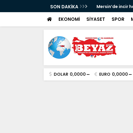
p Can davası sürüyor
SON DAKİKA
Mersin’de incir h
EKONOMİ
SİYASET
SPOR
DOLAR
0,0000
EURO
0,0000