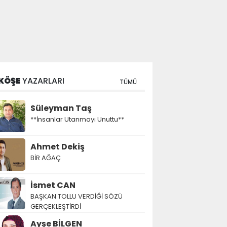
KÖŞE
YAZARLARI
TÜMÜ
Süleyman Taş
**İnsanlar Utanmayı Unuttu**
Ahmet Dekiş
BİR AĞAÇ
İsmet CAN
BAŞKAN TOLLU VERDİĞİ SÖZÜ
GERÇEKLEŞTİRDİ
Ayşe BİLGEN