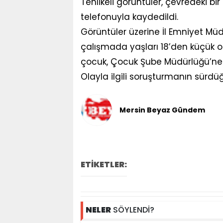
Tehlikeli görüntüler, çevredeki b
telefonuyla kaydedildi.
Görüntüler üzerine İl Emniyet Müd
çalışmada yaşları 18’den küçük ol
çocuk, Çocuk Şube Müdürlüğü’ne 
Olayla ilgili soruşturmanın sürdüğü 
Mersin Beyaz Gündem
ETİKETLER:
NELER
SÖYLENDİ?