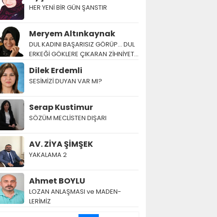
HER YENİ BİR GÜN ŞANSTIR
Meryem Altınkaynak
DUL KADINI BAŞARISIZ GÖRÜP… DUL
ERKEĞİ GÖKLERE ÇIKARAN ZİHNİYET…
Dilek Erdemli
SESİMİZİ DUYAN VAR MI?
Serap Kustimur
SÖZÜM MECLİSTEN DIŞARI
AV. ZİYA ŞİMŞEK
YAKALAMA 2
Ahmet BOYLU
LOZAN AN­LAŞ­MA­SI ve MA­DEN­
LERİMİZ