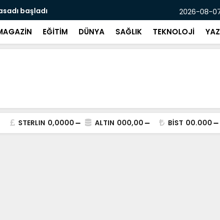
asadı başladı
Mersin’de p
2026-08-07
MAGAZİN
EĞİTİM
DÜNYA
SAĞLIK
TEKNOLOJİ
YAZ
STERLIN
0,0000
ALTIN
000,00
BİST
00.000