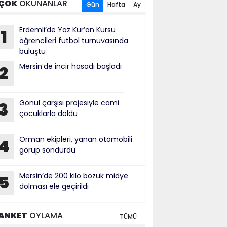
ÇOK
OKUNANLAR
Gün
Hafta
Ay
Erdemli’de Yaz Kur’an Kursu
1
öğrencileri futbol turnuvasında
buluştu
Mersin’de incir hasadı başladı
2
Gönül çarşısı projesiyle cami
3
çocuklarla doldu
Orman ekipleri, yanan otomobili
4
görüp söndürdü
Mersin’de 200 kilo bozuk midye
5
dolması ele geçirildi
ANKET
OYLAMA
TÜMÜ