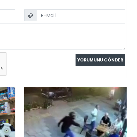
Email
@