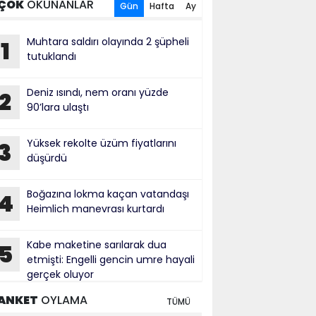
ÇOK
OKUNANLAR
Gün
Hafta
Ay
Muhtara saldırı olayında 2 şüpheli
1
tutuklandı
Deniz ısındı, nem oranı yüzde
2
90’lara ulaştı
Yüksek rekolte üzüm fiyatlarını
3
düşürdü
Boğazına lokma kaçan vatandaşı
4
Heimlich manevrası kurtardı
Kabe maketine sarılarak dua
5
etmişti: Engelli gencin umre hayali
gerçek oluyor
ANKET
OYLAMA
TÜMÜ