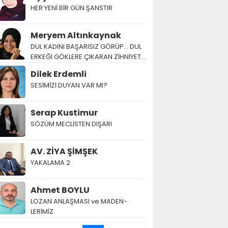
HER YENİ BİR GÜN ŞANSTIR
Meryem Altınkaynak
DUL KADINI BAŞARISIZ GÖRÜP… DUL
ERKEĞİ GÖKLERE ÇIKARAN ZİHNİYET…
Dilek Erdemli
SESİMİZİ DUYAN VAR MI?
Serap Kustimur
SÖZÜM MECLİSTEN DIŞARI
AV. ZİYA ŞİMŞEK
YAKALAMA 2
Ahmet BOYLU
LOZAN AN­LAŞ­MA­SI ve MA­DEN­
LERİMİZ