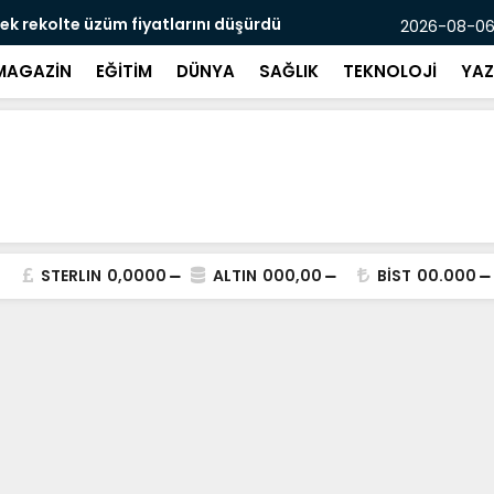
üm fiyatlarını düşürdü
Boğazına l
2026-08-06
MAGAZİN
EĞİTİM
DÜNYA
SAĞLIK
TEKNOLOJİ
YAZ
STERLIN
0,0000
ALTIN
000,00
BİST
00.000