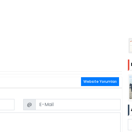
Website Yorumları
Email
@