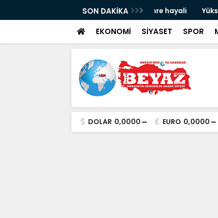
dua etmişti: Engelli gencin umre hayali
SON DAKİKA
Yüksek rekolte üz
EKONOMİ
SİYASET
SPOR
DOLAR
0,0000
EURO
0,0000