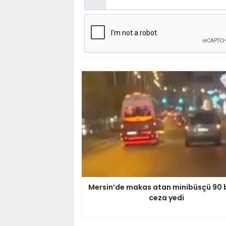
Mersin’de makas atan minibüsçü 90 b
ceza yedi