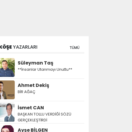
KÖŞE
YAZARLARI
TÜMÜ
Süleyman Taş
**İnsanlar Utanmayı Unuttu**
Ahmet Dekiş
BİR AĞAÇ
İsmet CAN
BAŞKAN TOLLU VERDİĞİ SÖZÜ
GERÇEKLEŞTİRDİ
Ayşe BİLGEN