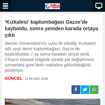
‘Kızkalesi’ kaplumbağası Gazze’de
kayboldu, sonra yeniden karada ortaya
çıktı
Mersin Üniversitesi’nin uydu ile izlediği ‘Kızkalesi’
adlı yeşil deniz kaplumbağası, Gazze’de
kaybolduktan 7 ay sonra karadan sinyal verdi.
Cihazın karasal bölgede sürekli yer değiştirmesi,
uzmanlara göre farklı noktalara götürüldüğünü
gösteriyor.
GÜNCEL
- 13-08-2025 10:09