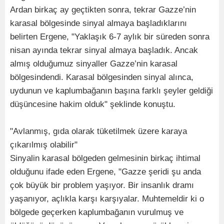
Ardan birkaç ay geçtikten sonra, tekrar Gazze’nin
karasal bölgesinde sinyal almaya başladıklarını
belirten Ergene, "Yaklaşık 6-7 aylık bir süreden sonra
nisan ayında tekrar sinyal almaya başladık. Ancak
almış olduğumuz sinyaller Gazze’nin karasal
bölgesindendi. Karasal bölgesinden sinyal alınca,
uydunun ve kaplumbağanın başına farklı şeyler geldiği
düşüncesine hakim olduk" şeklinde konuştu.
"Avlanmış, gıda olarak tüketilmek üzere karaya
çıkarılmış olabilir"
Sinyalin karasal bölgeden gelmesinin birkaç ihtimal
olduğunu ifade eden Ergene, "Gazze şeridi şu anda
çok büyük bir problem yaşıyor. Bir insanlık dramı
yaşanıyor, açlıkla karşı karşıyalar. Muhtemeldir ki o
bölgede geçerken kaplumbağanın vurulmuş ve