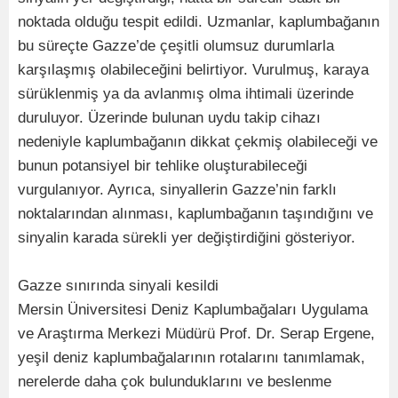
noktada olduğu tespit edildi. Uzmanlar, kaplumbağanın
bu süreçte Gazze’de çeşitli olumsuz durumlarla
karşılaşmış olabileceğini belirtiyor. Vurulmuş, karaya
sürüklenmiş ya da avlanmış olma ihtimali üzerinde
duruluyor. Üzerinde bulunan uydu takip cihazı
nedeniyle kaplumbağanın dikkat çekmiş olabileceği ve
bunun potansiyel bir tehlike oluşturabileceği
vurgulanıyor. Ayrıca, sinyallerin Gazze’nin farklı
noktalarından alınması, kaplumbağanın taşındığını ve
sinyalin karada sürekli yer değiştirdiğini gösteriyor.
Gazze sınırında sinyali kesildi
Mersin Üniversitesi Deniz Kaplumbağaları Uygulama
ve Araştırma Merkezi Müdürü Prof. Dr. Serap Ergene,
yeşil deniz kaplumbağalarının rotalarını tanımlamak,
nerelerde daha çok bulunduklarını ve beslenme