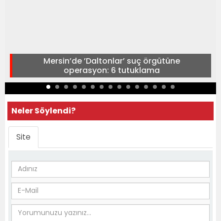
Mersin’de ’Daltonlar’ suç örgütüne
operasyon: 6 tutuklama
Neler Söylendi?
Site