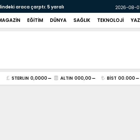
indeki araca çarptı: 5 yaralı
Pasajda öl
2026-08-07
MAGAZİN
EĞİTİM
DÜNYA
SAĞLIK
TEKNOLOJİ
YAZ
STERLIN
0,0000
ALTIN
000,00
BİST
00.000