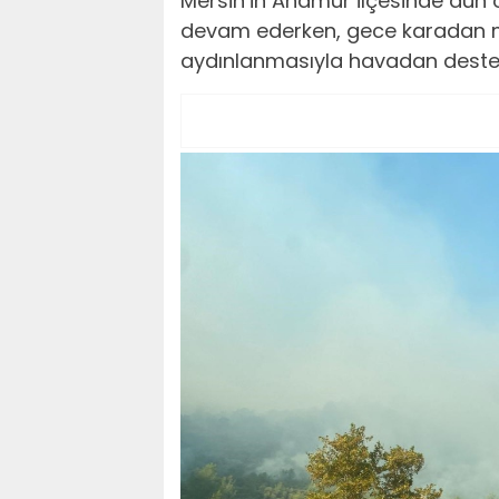
Mersin’in Anamur ilçesinde dün
devam ederken, gece karadan 
aydınlanmasıyla havadan destek