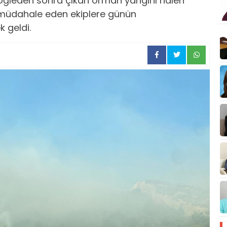
 öğleden sonra çıkan orman yangını halen
müdahale eden ekiplere günün
 geldi.