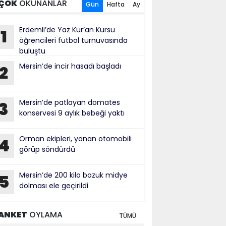
ÇOK
OKUNANLAR
Gün
Hafta
Ay
Erdemli’de Yaz Kur’an Kursu
1
öğrencileri futbol turnuvasında
buluştu
Mersin’de incir hasadı başladı
2
Mersin’de patlayan domates
3
konservesi 9 aylık bebeği yaktı
Orman ekipleri, yanan otomobili
4
görüp söndürdü
Mersin’de 200 kilo bozuk midye
5
dolması ele geçirildi
ANKET
OYLAMA
TÜMÜ