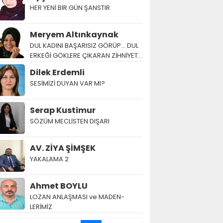
HER YENİ BİR GÜN ŞANSTIR
Meryem Altınkaynak
DUL KADINI BAŞARISIZ GÖRÜP… DUL
ERKEĞİ GÖKLERE ÇIKARAN ZİHNİYET…
Dilek Erdemli
SESİMİZİ DUYAN VAR MI?
Serap Kustimur
SÖZÜM MECLİSTEN DIŞARI
AV. ZİYA ŞİMŞEK
YAKALAMA 2
Ahmet BOYLU
LOZAN AN­LAŞ­MA­SI ve MA­DEN­
LERİMİZ