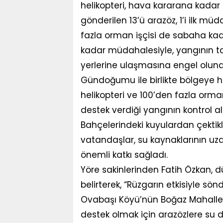
helikopteri, hava kararana kada
gönderilen 13’ü arazöz, 1’i ilk mü
fazla orman işçisi de sabaha kad
kadar müdahalesiyle, yangının ta
yerlerine ulaşmasına engel olund
Gündoğumu ile birlikte bölgeye h
helikopteri ve 100’den fazla orman
destek verdiği yangının kontrol al
Bahçelerindeki kuyulardan çektik
vatandaşlar, su kaynaklarının u
önemli katkı sağladı.
Yöre sakinlerinden Fatih Özkan,
belirterek, “Rüzgarın etkisiyle sö
Ovabaşı Köyü’nün Boğaz Mahallesi
destek olmak için arazözlere su d