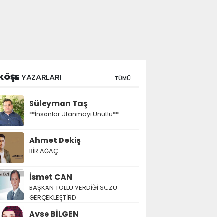
KÖŞE
YAZARLARI
TÜMÜ
Süleyman Taş
**İnsanlar Utanmayı Unuttu**
Ahmet Dekiş
BİR AĞAÇ
İsmet CAN
BAŞKAN TOLLU VERDİĞİ SÖZÜ
GERÇEKLEŞTİRDİ
Ayşe BİLGEN