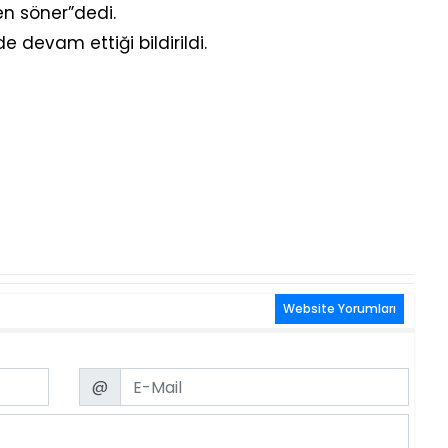
n söner”dedi.
 devam ettiği bildirildi.
Website Yorumları
Email
@