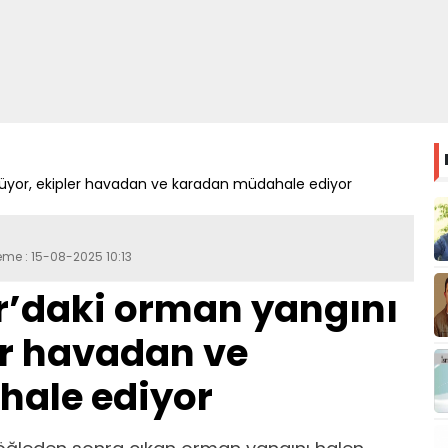
üyor, ekipler havadan ve karadan müdahale ediyor
eme : 15-08-2025 10:13
’daki orman yangını
er havadan ve
ale ediyor