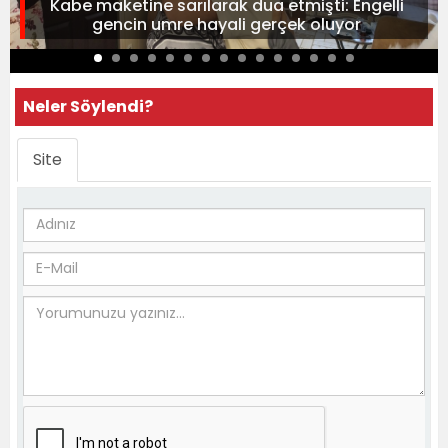
Kabe maketine sarılarak dua etmişti: Engelli
gencin umre hayali gerçek oluyor
Neler Söylendi?
Site