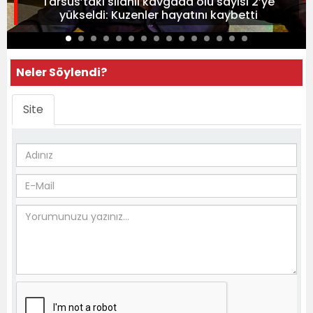
Tarsus’taki silahlı kavgada ölü sayısı 2’ye
yükseldi: Kuzenler hayatını kaybetti
Neler Söylendi?
Site