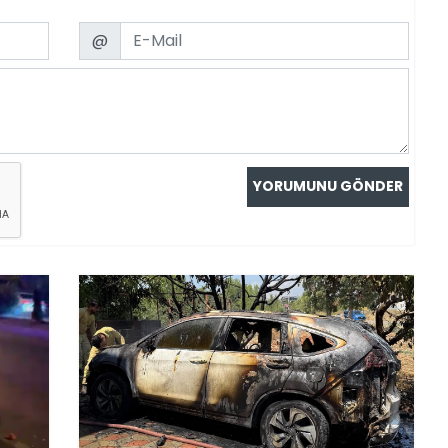
Email
@