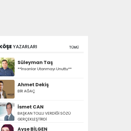
KÖŞE
YAZARLARI
TÜMÜ
Süleyman Taş
**İnsanlar Utanmayı Unuttu**
Ahmet Dekiş
BİR AĞAÇ
İsmet CAN
BAŞKAN TOLLU VERDİĞİ SÖZÜ
GERÇEKLEŞTİRDİ
Ayşe BİLGEN