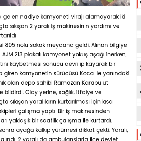
a gelen nakliye kamyoneti virajı alamayarak iki
çta sıkışan 2 yaralı iş makinesinin yardımı ve
tarıldı.
si 805 nolu sokak meydana geldi. Alınan bilgiye
 AJM 213 plakalı kamyonet yokuş aşağı inerken,
ini kaybetmesi sonucu devrilip kayarak bir
a giren kamyonetin sürücüsü Koca ile yanındaki
anık olan depo sahibi Ramazan Karabulut
ildirdi. Olay yerine, sağlık, itfaiye ve
ta sıkışan yaralıların kurtarılması için kısa
kipleri çalışma yaptı. Bir iş makinesinden
arı yaklaşık bir saatlik çalışma ile kurtardı.
 sonra ayağa kalkıp yürümesi dikkat çekti. Yaralı,
lındı. 2 yaralı da ambulanslarla ilçe devlet