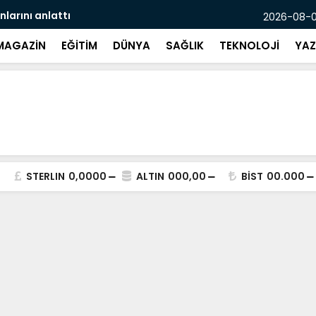
indeki araca çarptı: 5 yaralı
Pasajda öl
2026-08-07
MAGAZİN
EĞİTİM
DÜNYA
SAĞLIK
TEKNOLOJİ
YAZ
STERLIN
0,0000
ALTIN
000,00
BİST
00.000