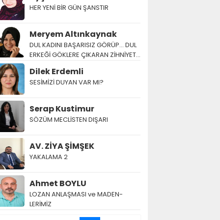
HER YENİ BİR GÜN ŞANSTIR
Meryem Altınkaynak
DUL KADINI BAŞARISIZ GÖRÜP… DUL
ERKEĞİ GÖKLERE ÇIKARAN ZİHNİYET…
Dilek Erdemli
SESİMİZİ DUYAN VAR MI?
Serap Kustimur
SÖZÜM MECLİSTEN DIŞARI
AV. ZİYA ŞİMŞEK
YAKALAMA 2
Ahmet BOYLU
LOZAN AN­LAŞ­MA­SI ve MA­DEN­
LERİMİZ