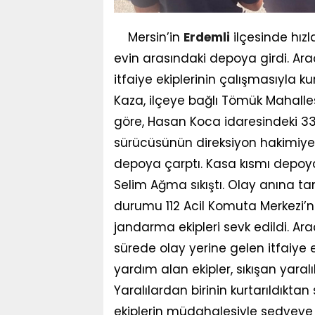
Mersin’in
Erdemli
ilçesinde hızl
evin arasındaki depoya girdi. Ara
itfaiye ekiplerinin çalışmasıyla kur
Kaza, ilçeye bağlı Tömük Mahalle
göre, Hasan Koca idaresindeki 33
sürücüsünün direksiyon hakimiyet
depoya çarptı. Kasa kısmı depoy
Selim Ağma sıkıştı. Olay anına t
durumu 112 Acil Komuta Merkezi’ne b
jandarma ekipleri sevk edildi. Araç
sürede olay yerine gelen itfaiye e
yardım alan ekipler, sıkışan yaralıl
Yaralılardan birinin kurtarıldıktan
ekiplerin müdahalesiyle sedyeye a