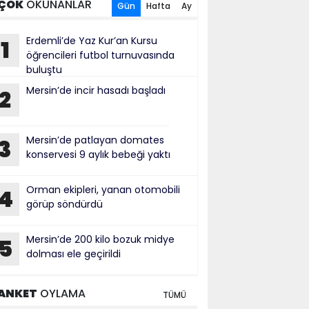
ÇOK
OKUNANLAR
Gün
Hafta
Ay
Erdemli’de Yaz Kur’an Kursu
1
öğrencileri futbol turnuvasında
buluştu
Mersin’de incir hasadı başladı
2
Mersin’de patlayan domates
3
konservesi 9 aylık bebeği yaktı
Orman ekipleri, yanan otomobili
4
görüp söndürdü
Mersin’de 200 kilo bozuk midye
5
dolması ele geçirildi
ANKET
OYLAMA
TÜMÜ