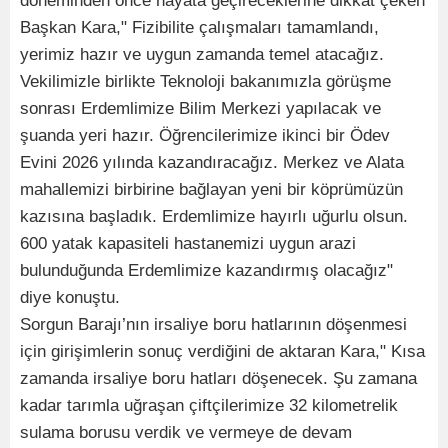
döneminden önce hayata geçireceklerine dikkat çeken
Başkan Kara," Fizibilite çalışmaları tamamlandı,
yerimiz hazır ve uygun zamanda temel atacağız.
Vekilimizle birlikte Teknoloji bakanımızla görüşme
sonrası Erdemlimize Bilim Merkezi yapılacak ve
şuanda yeri hazır. Öğrencilerimize ikinci bir Ödev
Evini 2026 yılında kazandıracağız. Merkez ve Alata
mahallemizi birbirine bağlayan yeni bir köprümüzün
kazısına başladık. Erdemlimize hayırlı uğurlu olsun.
600 yatak kapasiteli hastanemizi uygun arazi
bulunduğunda Erdemlimize kazandırmış olacağız"
diye konuştu.
Sorgun Barajı’nın irsaliye boru hatlarının döşenmesi
için girişimlerin sonuç verdiğini de aktaran Kara," Kısa
zamanda irsaliye boru hatları döşenecek. Şu zamana
kadar tarımla uğraşan çiftçilerimize 32 kilometrelik
sulama borusu verdik ve vermeye de devam