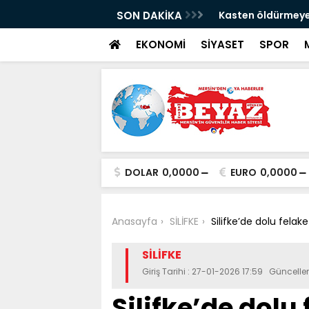
 araç metrelerce sürüklendi
SON DAKİKA
Kasten öldürmeye
EKONOMİ
SİYASET
SPOR
DOLAR
0,0000
EURO
0,0000
Anasayfa
SİLİFKE
Silifke’de dolu felak
SİLİFKE
Giriş Tarihi : 27-01-2026 17:59 Güncelle
Silifke’de dolu