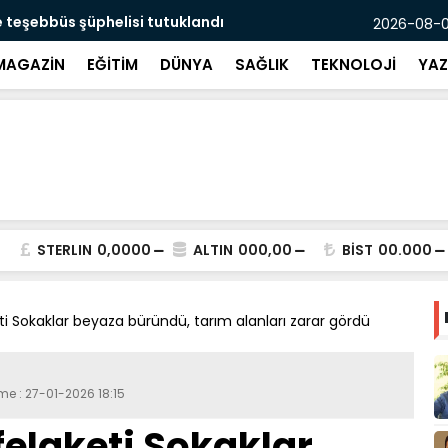
 teşebbüs şüphelisi tutuklandı
Yaşadığı de
2026-08-07
MAGAZİN
EĞİTİM
DÜNYA
SAĞLIK
TEKNOLOJİ
YAZ
STERLIN
0,0000
ALTIN
000,00
BİST
00.000
eti Sokaklar beyaza büründü, tarım alanları zarar gördü
me : 27-01-2026 18:15
 felaketi Sokaklar