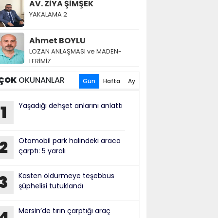
AV. ZİYA ŞİMŞEK
YAKALAMA 2
Ahmet BOYLU
LOZAN AN­LAŞ­MA­SI ve MA­DEN­
LERİMİZ
ÇOK
OKUNANLAR
Gün
Hafta
Ay
Yaşadığı dehşet anlarını anlattı
1
Otomobil park halindeki araca
2
çarptı: 5 yaralı
Kasten öldürmeye teşebbüs
3
şüphelisi tutuklandı
Mersin’de tırın çarptığı araç
4