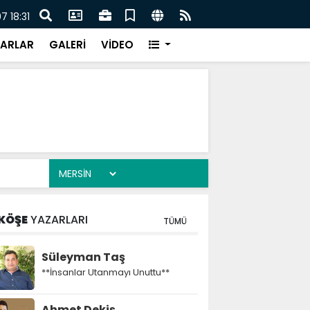
hşet anlarını anlattı
Otomo
 18:31
ARLAR
GALERİ
VİDEO
KÖŞE
YAZARLARI
TÜMÜ
Süleyman Taş
**İnsanlar Utanmayı Unuttu**
Ahmet Dekiş