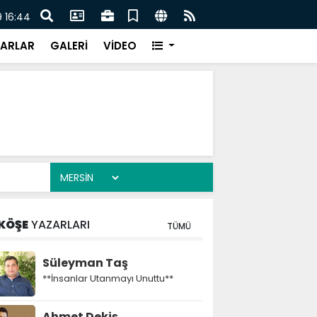
lahlı kavga: Kuzenlerden biri öldü, diğeri ağır yaralandı
Otomo
 16:44
ARLAR
GALERİ
VİDEO
KÖŞE
YAZARLARI
TÜMÜ
Süleyman Taş
**İnsanlar Utanmayı Unuttu**
Ahmet Dekiş