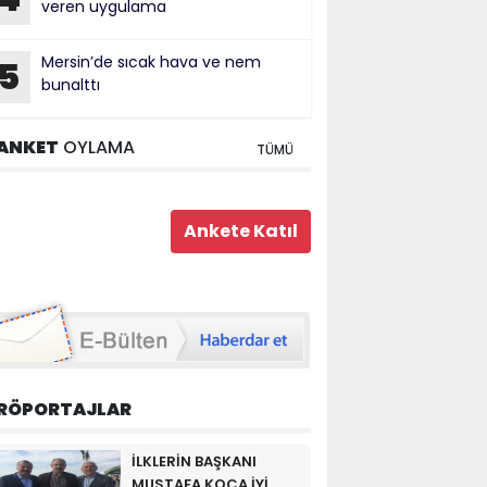
veren uygulama
Mersin’de sıcak hava ve nem
5
bunalttı
ANKET
OYLAMA
TÜMÜ
RÖPORTAJLAR
İLKLERİN BAŞKANI
MUSTAFA KOCA İYİ