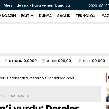
ava ve nem bunalttı
Tarsus’ta si
2026-08-09
MAGAZİN
EĞİTİM
DÜNYA
SAĞLIK
TEKNOLOJİ
YAZ
STERLIN
0,0000
ALTIN
000,00
BİST
00.000
du: Dereler taştı, restoran sular altında kaldı
me : 14-02-2026 11:07
’i vurdu: Dereler