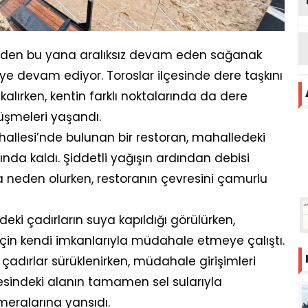
nden bu yana aralıksız devam eden sağanak
ye devam ediyor. Toroslar ilçesinde dere taşkını
kalırken, kentin farklı noktalarında da dere
düşmeleri yaşandı.
hallesi’nde bulunan bir restoran, mahalledeki
nda kaldı. Şiddetli yağışın ardından debisi
a neden olurken, restoranın çevresini çamurlu
eki çadırların suya kapıldığı görülürken,
için kendi imkanlarıyla müdahale etmeye çalıştı.
 çadırlar sürüklenirken, müdahale girişimleri
esindeki alanın tamamen sel sularıyla
meralarına yansıdı.