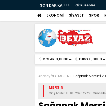
da ölü sayısı 2’ye yükseldi: Kuzenler
SON DAKİKA
Mersin’de sıcak h
EKONOMİ
SİYASET
SPOR
DOLAR
0,0000
EURO
0,0000
Anasayfa
MERSİN
Sağanak Mersin’i vur
MERSİN
Giriş Tarihi : 13-02-2026 22:29 Güncelle
Sağanak Mersin