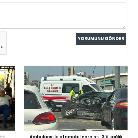
ttı
Ambulans ile otomobil çarpıştı: 3’ü sağlık