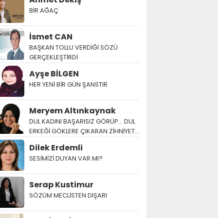
BİR AĞAÇ
İsmet CAN
BAŞKAN TOLLU VERDİĞİ SÖZÜ
GERÇEKLEŞTİRDİ
Ayşe BİLGEN
HER YENİ BİR GÜN ŞANSTIR
Meryem Altınkaynak
DUL KADINI BAŞARISIZ GÖRÜP… DUL
ERKEĞİ GÖKLERE ÇIKARAN ZİHNİYET…
Dilek Erdemli
SESİMİZİ DUYAN VAR MI?
Serap Kustimur
SÖZÜM MECLİSTEN DIŞARI