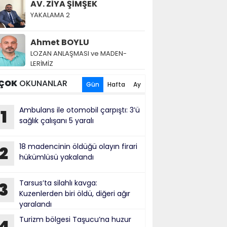
AV. ZİYA ŞİMŞEK
YAKALAMA 2
Ahmet BOYLU
LOZAN AN­LAŞ­MA­SI ve MA­DEN­
LERİMİZ
ÇOK
OKUNANLAR
Gün
Hafta
Ay
Ambulans ile otomobil çarpıştı: 3’ü
1
sağlık çalışanı 5 yaralı
18 madencinin öldüğü olayın firari
2
hükümlüsü yakalandı
Tarsus’ta silahlı kavga:
3
Kuzenlerden biri öldü, diğeri ağır
yaralandı
Turizm bölgesi Taşucu’na huzur
4