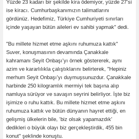
Yüzde 23 kadarı bir şekilde kira ödemiyor, yüzde 27’si
ise kiracı. Cumhurbaşkanımızın talimatlarını
gördünüz. Hedefimiz, Türkiye Cumhuriyeti sınırları
içinde yaşayan bütün aileleri ev sahibi yapmak" dedi.
"Bu millete hizmet etme aşkını ruhumuza kattık"
Suver, konuşmasının devamında Çanakkale
kahramanı Seyit Onbaşı’yı örnek göstererek, aynı
azim ve kararlılıkla çalıştıklarını belirterek, "Hepiniz
merhum Seyit Onbaşı’yı duymuşsunuzdur. Çanakkale
harbinde 250 kilogramlık mermiyi tek başına alıp
namluya sürüyor ve savaşın seyrini belirliyor. İşte biz
işimize o ruhu kattık. Bu millete hizmet etme aşkını
ruhumuza kattık ve bütün dünyanın hayret ettiği, en
gelişmiş ülkelerin bile, ’biz olsak yapamazdık’
dedikleri o büyük olayı biz gerçekleştirdik, 455 bin
konut" şeklinde konuştu.