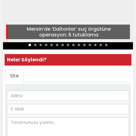
Mersin’de ’Daltonlar’ suç örgütüne
operasyon: 6 tutuklama
Neler Söylendi?
Site