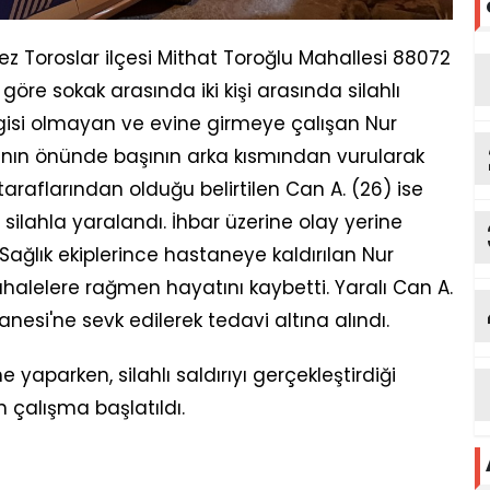
kez Toroslar ilçesi Mithat Toroğlu Mahallesi 88072
öre sokak arasında iki kişi arasında silahlı
lgisi olmayan ve evine girmeye çalışan Nur
nın önünde başının arka kısmından vurularak
araflarından olduğu belirtilen Can A. (26) ise
 silahla yaralandı. İhbar üzerine olay yerine
i. Sağlık ekiplerince hastaneye kaldırılan Nur
elere rağmen hayatını kaybetti. Yaralı Can A.
nesi'ne sevk edilerek tedavi altına alındı.
e yaparken, silahlı saldırıyı gerçekleştirdiği
in çalışma başlatıldı.