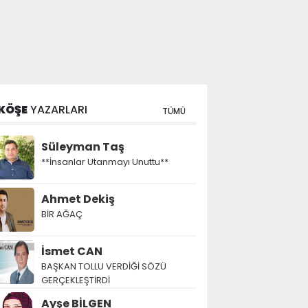
KÖŞE
YAZARLARI
TÜMÜ
Süleyman Taş
**İnsanlar Utanmayı Unuttu**
Ahmet Dekiş
BİR AĞAÇ
İsmet CAN
BAŞKAN TOLLU VERDİĞİ SÖZÜ
GERÇEKLEŞTİRDİ
Ayşe BİLGEN