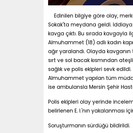
Edinilen bilgiye göre olay, mer
Sokak'ta meydana geldi. İddiaya g
kavga çıktı. Bu sırada kavgayla i
Almuhammet (18) adlı kadın kapı
ağır yaralandı. Olayda kavganın t
sırt ve sol bacak kısmından ateşli
sağlık ve polis ekipleri sevk edild
Almuhammet yapılan tüm müdahal
ise ambulansla Mersin Şehir Hasta
Polis ekipleri olay yerinde incelem
belirlenen E. I.'nın yakalanması iç
Soruşturmanın sürdüğü bildirildi.