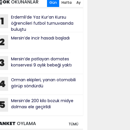
ÇOK
OKUNANLAR
Gün
Hafta
Ay
Erdemli’de Yaz Kur’an Kursu
1
öğrencileri futbol turnuvasında
buluştu
Mersin’de incir hasadı başladı
2
Mersin’de patlayan domates
3
konservesi 9 aylık bebeği yaktı
Orman ekipleri, yanan otomobili
4
görüp söndürdü
Mersin’de 200 kilo bozuk midye
5
dolması ele geçirildi
ANKET
OYLAMA
TÜMÜ