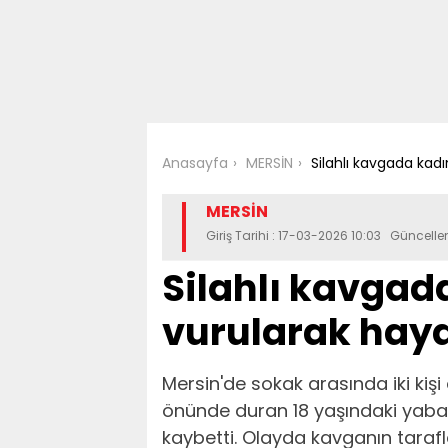
Anasayfa
MERSİN
Silahlı kavgada kad
MERSİN
Giriş Tarihi : 17-03-2026 10:03 Güncell
Silahlı kavgad
vurularak haya
Mersin'de sokak arasında iki kişi
önünde duran 18 yaşındaki yaban
kaybetti. Olayda kavganın tarafla