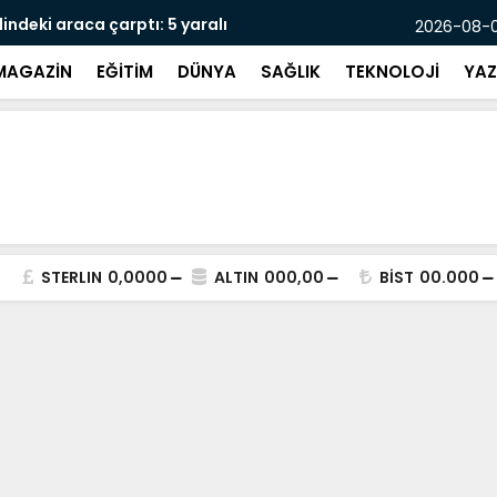
indeki araca çarptı: 5 yaralı
Pasajda öl
2026-08-07
MAGAZİN
EĞİTİM
DÜNYA
SAĞLIK
TEKNOLOJİ
YAZ
STERLIN
0,0000
ALTIN
000,00
BİST
00.000