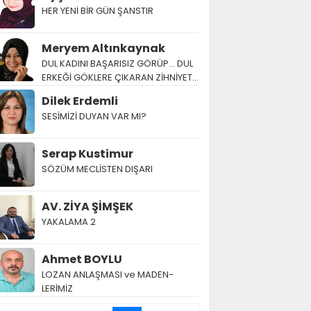
HER YENİ BİR GÜN ŞANSTIR
Meryem Altınkaynak
DUL KADINI BAŞARISIZ GÖRÜP… DUL
ERKEĞİ GÖKLERE ÇIKARAN ZİHNİYET…
Dilek Erdemli
SESİMİZİ DUYAN VAR MI?
Serap Kustimur
SÖZÜM MECLİSTEN DIŞARI
AV. ZİYA ŞİMŞEK
YAKALAMA 2
Ahmet BOYLU
LOZAN AN­LAŞ­MA­SI ve MA­DEN­
LERİMİZ