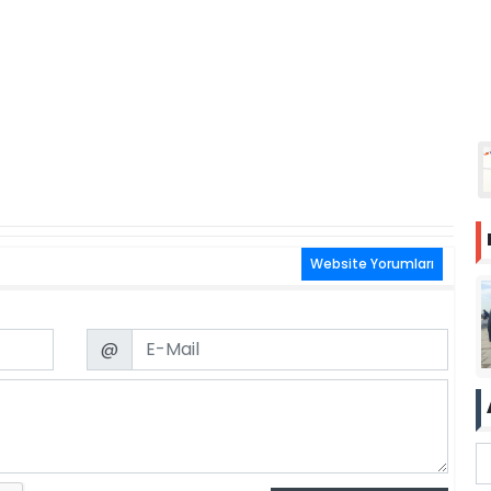
Website Yorumları
Email
@