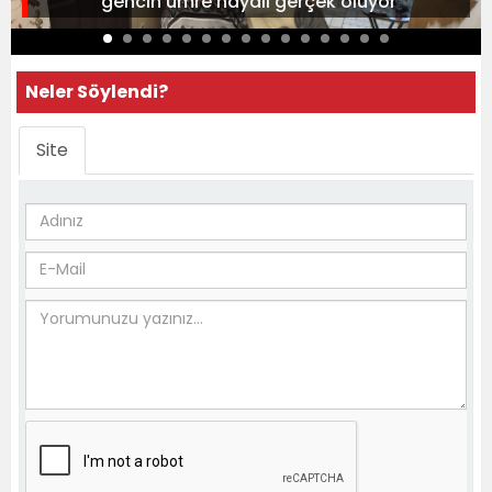
gencin umre hayali gerçek oluyor
Neler Söylendi?
Site