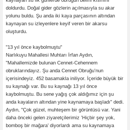
kaynayan su ilk günlerde obruğun belirli kısmını
doldurdu. Doğal gider gözlerin açılmasıyla su akar
yolunu buldu. Şu anda iki kaya parçasının altından
kaynayan su izleyenlere keyif veren bir akarsu
oluşturdu.
"13 yıl önce kaybolmuştu"
Narlıkuyu Mahallesi Muhtarı İrfan Aydın,
"Mahallemizde bulunan Cennet-Cehennem
obruklarındayız. Şu anda Cennet Obruğu’nun
içerisindeyiz. 452 basamakla iniliyor. İçeride büyük bir
su kaynağı var. Bu su kaynağı 13 yıl önce
kaybolmuştu. Bu sene yağış çok aldığımız için şu
anda kayaların altından yine kaynamaya başladı" dedi.
Aydın, "Çok güzel, muhteşem bir görüntüsü var. Yani
daha önceki gelen ziyaretçilerimiz ’Hiçbir şey yok,
bomboş bir mağara’ diyorlardı ama su kaynamaya