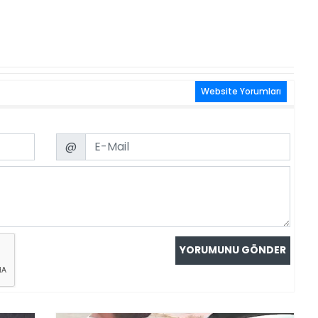
Website Yorumları
Email
@