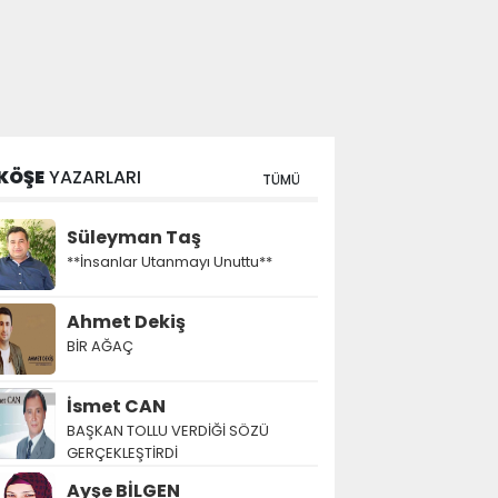
KÖŞE
YAZARLARI
TÜMÜ
Süleyman Taş
**İnsanlar Utanmayı Unuttu**
Ahmet Dekiş
BİR AĞAÇ
İsmet CAN
BAŞKAN TOLLU VERDİĞİ SÖZÜ
GERÇEKLEŞTİRDİ
Ayşe BİLGEN