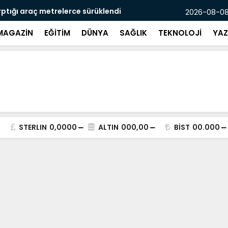
rptığı araç metrelerce sürüklendi
Kasten öld
2026-08-08
MAGAZİN
EĞİTİM
DÜNYA
SAĞLIK
TEKNOLOJİ
YAZ
STERLIN
0,0000
ALTIN
000,00
BİST
00.000