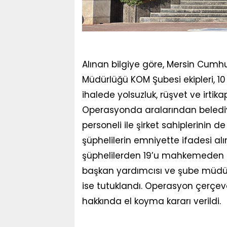
Alınan bilgiye göre, Mersin Cumhu
Müdürlüğü KOM Şubesi ekipleri, 10 
ihalede yolsuzluk, rüşvet ve irti
Operasyonda aralarından belediy
personeli ile şirket sahiplerinin 
şüphelilerin emniyette ifadesi alı
şüphelilerden 19’u mahkemeden adl
başkan yardımcısı ve şube müdürle
ise tutuklandı. Operasyon çerçeve
hakkında el koyma kararı verildi.