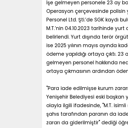
İşe gelmeyen personele 23 ay 
Operasyon çerçevesinde polisin y
Personel Ltd. Şti.’de SGK kaydı bu
M.T.’nin 04.10.2023 tarihinde yurt
belirlendi. Yurt dışında terör örg
ise 2025 yılının mayıs ayında kad
ödeme yapıldığı ortaya çıktı. 23
gelmeyen personel hakkında nede
ortaya çıkmasının ardından ödenen
"Para iade edilmişse kurum zarar
Yenişehir Belediyesi eski başkan y
olayla ilgili ifadesinde, "M.T. isi
şahıs tarafından paranın da iade
zararı da giderilmiştir" dediği öğre