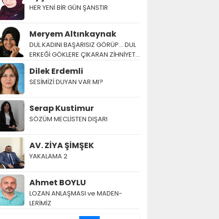
HER YENİ BİR GÜN ŞANSTIR
Meryem Altınkaynak
DUL KADINI BAŞARISIZ GÖRÜP… DUL
ERKEĞİ GÖKLERE ÇIKARAN ZİHNİYET…
Dilek Erdemli
SESİMİZİ DUYAN VAR MI?
Serap Kustimur
SÖZÜM MECLİSTEN DIŞARI
AV. ZİYA ŞİMŞEK
YAKALAMA 2
Ahmet BOYLU
LOZAN AN­LAŞ­MA­SI ve MA­DEN­
LERİMİZ