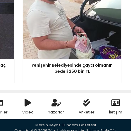
raç
Yenişehir Belediyesinde çaycı olmanın
bedeli 250 bin TL
riler
Video
Yazarlar
Anketler
İletişim
Mersin Beyaz Gündem Gazetesi
Copyright © 2026 Tüm hakları saklıdır. Sistem :Net-Ofis