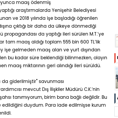
boyunca maaş ödenmiş
aptığı araştırmalarda Yenişehir Belediyesi
lunan ve 2018 yılında işe başladığı öğrenilen
 dışına çıktığı bir daha da ülkeye dönmediği
ütü propagandası da yaptığı ileri sürülen M.T.’ye
ar tam maaş aldığı toplam 555 bin 600 TL’lik
 ay işe gelmeden maaş alan ve yurt dışından
n bu kadar süre beklendiği bilinmezken, olayın
 maaş miktarının geri alındığı ileri sürüldü.
ı da giderilmiştir" savunması
ardımcısı mevcut Dış İlişkiler Müdürü C.K.’nin
mli şahsı tanımıyorum, birim bana bağlı değildir. Bu
 edildiğini duydum. Para iade edilmişse kurum
nildi.