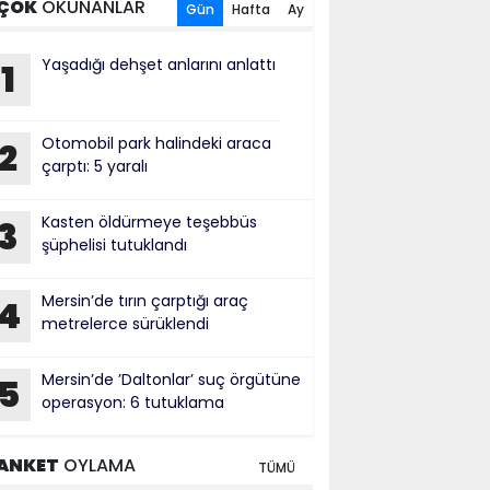
ÇOK
OKUNANLAR
Gün
Hafta
Ay
Yaşadığı dehşet anlarını anlattı
1
Otomobil park halindeki araca
2
çarptı: 5 yaralı
Kasten öldürmeye teşebbüs
3
şüphelisi tutuklandı
Mersin’de tırın çarptığı araç
4
metrelerce sürüklendi
Mersin’de ’Daltonlar’ suç örgütüne
5
operasyon: 6 tutuklama
ANKET
OYLAMA
TÜMÜ