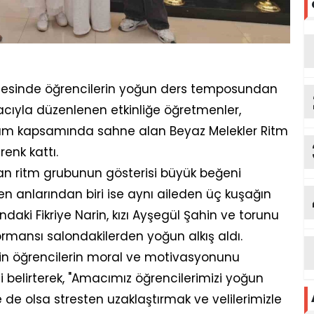
Lisesinde öğrencilerin yoğun ders temposundan
cıyla düzenlenen etkinliğe öğretmenler,
rogram kapsamında sahne alan Beyaz Melekler Ritm
renk kattı.
an ritm grubunun gösterisi büyük beğeni
ken anlarından biri ise aynı aileden üç kuşağın
ndaki Fikriye Narin, kızı Ayşegül Şahin ve torunu
formansı salondakilerden yoğun alkış aldı.
ğin öğrencilerin moral ve motivasyonunu
 belirterek, "Amacımız öğrencilerimizi yoğun
de olsa stresten uzaklaştırmak ve velilerimizle