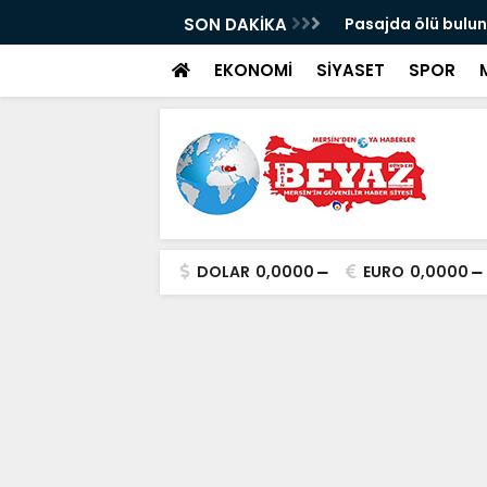
p Can davası sürüyor
SON DAKİKA
Mersin’de incir h
EKONOMİ
SİYASET
SPOR
DOLAR
0,0000
EURO
0,0000