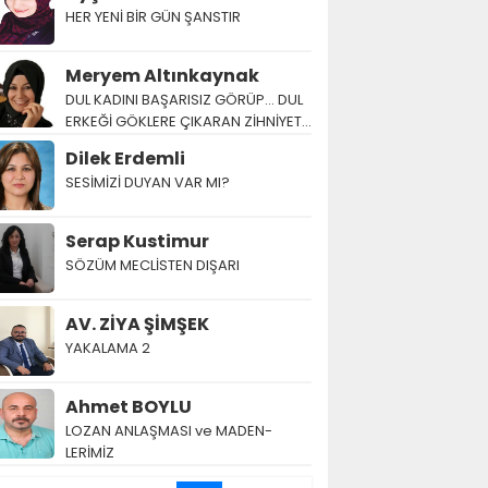
HER YENİ BİR GÜN ŞANSTIR
Meryem Altınkaynak
DUL KADINI BAŞARISIZ GÖRÜP… DUL
ERKEĞİ GÖKLERE ÇIKARAN ZİHNİYET…
Dilek Erdemli
SESİMİZİ DUYAN VAR MI?
Serap Kustimur
SÖZÜM MECLİSTEN DIŞARI
AV. ZİYA ŞİMŞEK
YAKALAMA 2
Ahmet BOYLU
LOZAN AN­LAŞ­MA­SI ve MA­DEN­
LERİMİZ