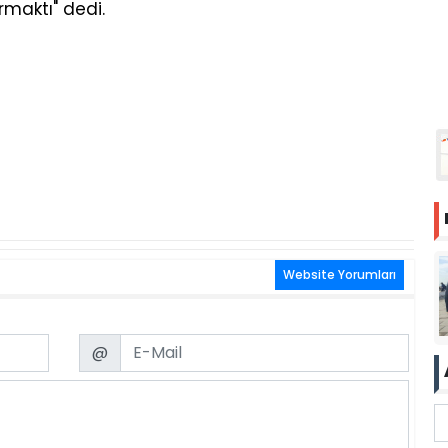
rmaktı" dedi.
Website Yorumları
Email
@