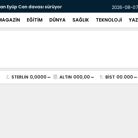
asadı başladı
Mersin’de p
2026-08-07
MAGAZİN
EĞİTİM
DÜNYA
SAĞLIK
TEKNOLOJİ
YAZ
STERLIN
0,0000
ALTIN
000,00
BİST
00.000