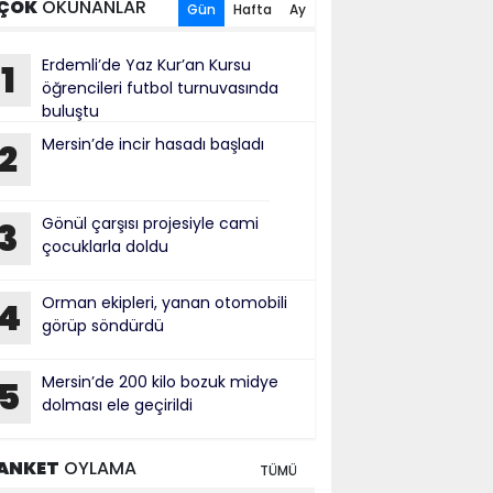
ÇOK
OKUNANLAR
Gün
Hafta
Ay
Erdemli’de Yaz Kur’an Kursu
1
öğrencileri futbol turnuvasında
buluştu
Mersin’de incir hasadı başladı
2
Gönül çarşısı projesiyle cami
3
çocuklarla doldu
Orman ekipleri, yanan otomobili
4
görüp söndürdü
Mersin’de 200 kilo bozuk midye
5
dolması ele geçirildi
ANKET
OYLAMA
TÜMÜ