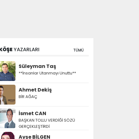
KÖŞE
YAZARLARI
TÜMÜ
Süleyman Taş
**İnsanlar Utanmayı Unuttu**
Ahmet Dekiş
BİR AĞAÇ
İsmet CAN
BAŞKAN TOLLU VERDİĞİ SÖZÜ
GERÇEKLEŞTİRDİ
Ayşe BİLGEN