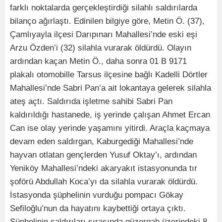
farklı noktalarda gerçekleştirdiği silahlı saldırılarda
bilanço ağırlaştı. Edinilen bilgiye göre, Metin Ö. (37),
Çamlıyayla ilçesi Darıpınarı Mahallesi’nde eski eşi
Arzu Özden’i (32) silahla vurarak öldürdü. Olayın
ardından kaçan Metin Ö., daha sonra 01 B 9171
plakalı otomobille Tarsus ilçesine bağlı Kadelli Dörtler
Mahallesi’nde Sabri Pan’a ait lokantaya gelerek silahla
ateş açtı. Saldırıda işletme sahibi Sabri Pan
kaldırıldığı hastanede, iş yerinde çalışan Ahmet Ercan
Can ise olay yerinde yaşamını yitirdi. Araçla kaçmaya
devam eden saldırgan, Kaburgediği Mahallesi’nde
hayvan otlatan gençlerden Yusuf Oktay’ı, ardından
Yeniköy Mahallesi’ndeki akaryakıt istasyonunda tır
şoförü Abdullah Koca’yı da silahla vurarak öldürdü.
İstasyonda şüphelinin vurduğu pompacı Gökay
Sefiloğlu’nun da hayatını kaybettiği ortaya çıktı.
Şüphelinin saldırıları sırasında güzergah üzerindeki 8