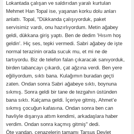
Lokantada çalışan ve saldırıdan yaralı kurtulan
Mehmet Han Topal ise, yaşanan korku dolu anları
anlattı. Topal, "Dükkanda çalışıyorduk, paket
servisimiz vardı, onu hazırlıyordum. Metin ağabey
geldi, dükkana giriş yaptı. Ben de dedim ’Hısım hoş
geldin’. Hiç ses, tepki vermedi. Sabri ağabey de işte
normal terazinin orada sucuk mu, et mi ne de
tartıyordu. Biz de telefon falan çıkaracak sanıyorduk,
birden tabancayı çıkardı, çat ağzına verdi. Ben yere
eğiliyordum, sıktı bana. Kulağımın buradan geçti
zaten. Ondan sonra Sabri ağabeye sıktı, boynuna
sıkmış. Sonra geldi bir tane de tezgahın üstünden
bana sıktı. Kalçama geldi. İçeriye gitmiş, Ahmet’e
sıkmış çocuğun kafasına. Ondan sonra ben can
havliyle dışarıya attım kendimi, arkadaşlara haber
verdim. Ondan sonra kaçmış gitmiş" dedi.
Öte yandan, cenazelerin tamamı Tarsus Devlet