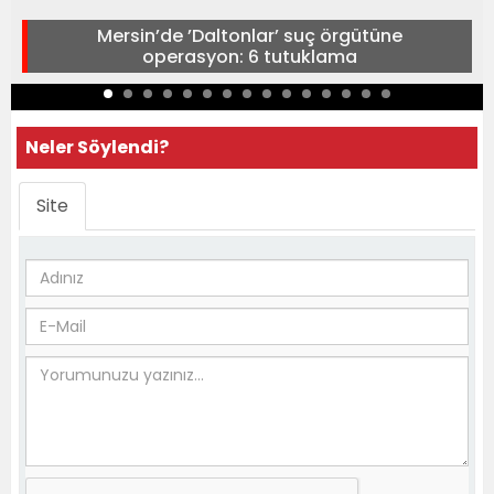
Mersin’de ’Daltonlar’ suç örgütüne
operasyon: 6 tutuklama
Neler Söylendi?
Site