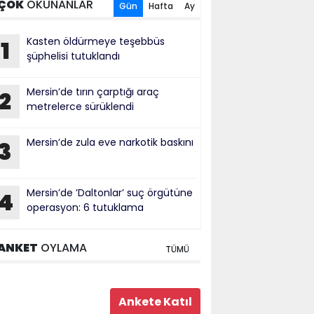
ÇOK
OKUNANLAR
Gün
Hafta
Ay
Kasten öldürmeye teşebbüs
1
şüphelisi tutuklandı
Mersin’de tırın çarptığı araç
2
metrelerce sürüklendi
Mersin’de zula eve narkotik baskını
3
Mersin’de ’Daltonlar’ suç örgütüne
4
operasyon: 6 tutuklama
ANKET
OYLAMA
TÜMÜ