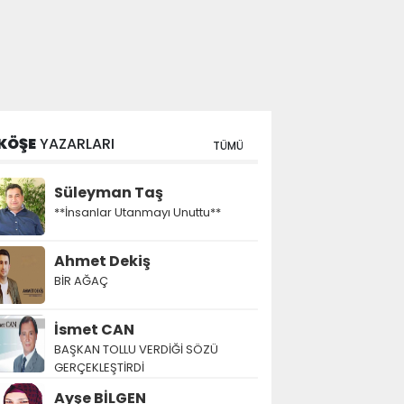
KÖŞE
YAZARLARI
TÜMÜ
Süleyman Taş
**İnsanlar Utanmayı Unuttu**
Ahmet Dekiş
BİR AĞAÇ
İsmet CAN
BAŞKAN TOLLU VERDİĞİ SÖZÜ
GERÇEKLEŞTİRDİ
Ayşe BİLGEN