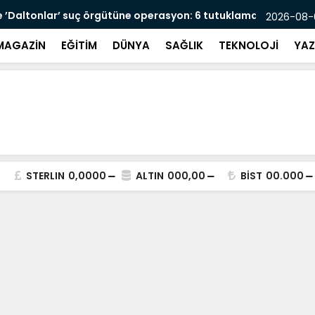
lar’ suç örgütüne operasyon: 6 tutuklama
Mersin’de t
2026-08-0
MAGAZİN
EĞİTİM
DÜNYA
SAĞLIK
TEKNOLOJİ
YAZ
STERLIN
0,0000
ALTIN
000,00
BİST
00.000