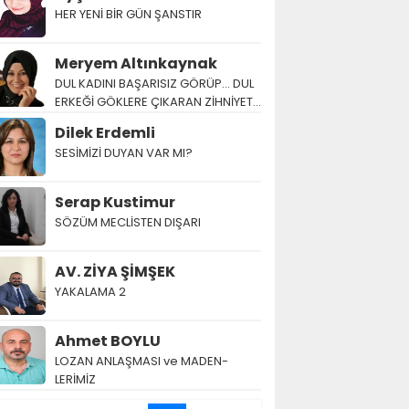
HER YENİ BİR GÜN ŞANSTIR
Meryem Altınkaynak
DUL KADINI BAŞARISIZ GÖRÜP… DUL
ERKEĞİ GÖKLERE ÇIKARAN ZİHNİYET…
Dilek Erdemli
SESİMİZİ DUYAN VAR MI?
Serap Kustimur
SÖZÜM MECLİSTEN DIŞARI
AV. ZİYA ŞİMŞEK
YAKALAMA 2
Ahmet BOYLU
LOZAN AN­LAŞ­MA­SI ve MA­DEN­
LERİMİZ