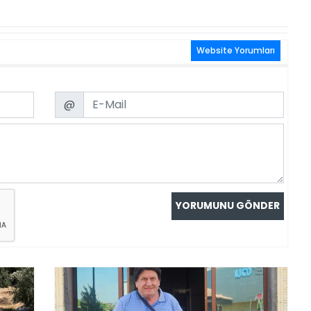
Website Yorumları
Email
@