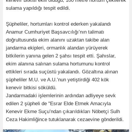
kenevir bitkisi ekili olduğu, 100 metre hortum çekilerek
sulama yapıldığı tespit edildi.
Şüpheliler, hortumları kontrol ederken yakalandı
Anamur Cumhuriyet Başsavcılığı’nın talimatı
doğrultusunda ekim alanını uzaktan takibe alan
jandarma ekipleri, ormanlık alandan yürüyerek
bitkilerin yanına gelen 2 şahsı tespit etti. Şahıslar,
ekim alanına salınan sulama hortumunu kontrol
ettikleri sırada suçüstü yakalandı. Gözaltına alınan
şüpheliler M.U. ve A.U.’nun yetiştirdiği 402 kök
kenevir bitkisi söküldü.
Jandarmadaki işlemlerinin ardından adliyeye sevk
edilen 2 şüpheli de "Esrar Elde Etmek Amacıyla
Kenevir Ekme Suçu’ndan çıkarıldıkları Nöbetçi Sulh
Ceza Hakimliğince tutuklanarak cezaevine gönderildi.