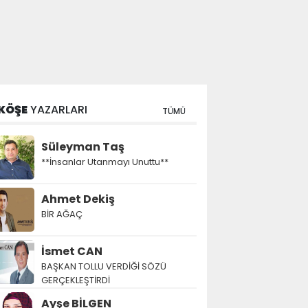
KÖŞE
YAZARLARI
TÜMÜ
Süleyman Taş
**İnsanlar Utanmayı Unuttu**
Ahmet Dekiş
BİR AĞAÇ
İsmet CAN
BAŞKAN TOLLU VERDİĞİ SÖZÜ
GERÇEKLEŞTİRDİ
Ayşe BİLGEN