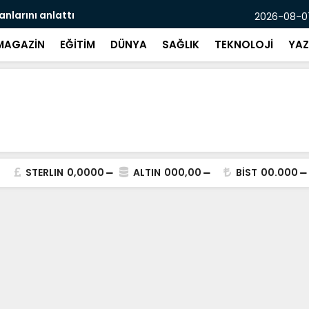
larını anlattı
Otomobil pa
2026-08-07
MAGAZİN
EĞİTİM
DÜNYA
SAĞLIK
TEKNOLOJİ
YAZ
STERLIN
0,0000
ALTIN
000,00
BİST
00.000