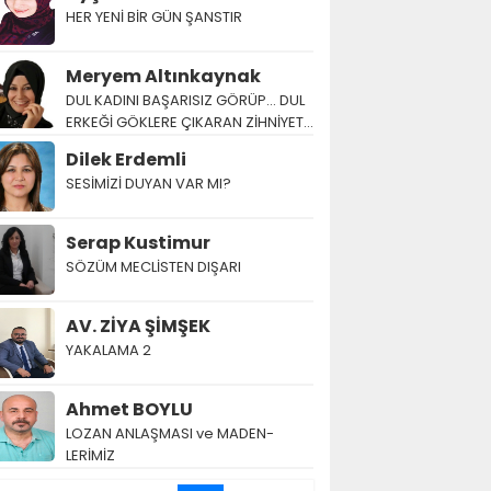
HER YENİ BİR GÜN ŞANSTIR
Meryem Altınkaynak
DUL KADINI BAŞARISIZ GÖRÜP… DUL
ERKEĞİ GÖKLERE ÇIKARAN ZİHNİYET…
Dilek Erdemli
SESİMİZİ DUYAN VAR MI?
Serap Kustimur
SÖZÜM MECLİSTEN DIŞARI
AV. ZİYA ŞİMŞEK
YAKALAMA 2
Ahmet BOYLU
LOZAN AN­LAŞ­MA­SI ve MA­DEN­
LERİMİZ