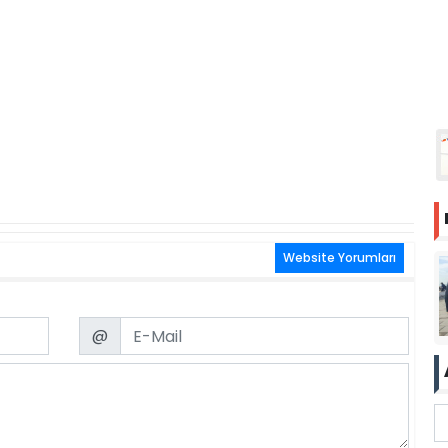
Website Yorumları
Email
@