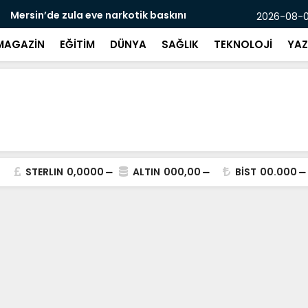
e narkotik baskını
Mersin’de ’
2026-08-08
MAGAZİN
EĞİTİM
DÜNYA
SAĞLIK
TEKNOLOJİ
YAZ
STERLIN
0,0000
ALTIN
000,00
BİST
00.000