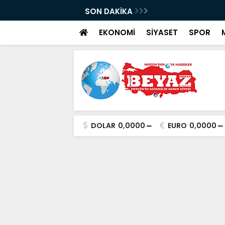
ldü: 3 şüpheli tutuklandı
SON DAKİKA
Mersin’de zula ev
EKONOMİ
SİYASET
SPOR
DOLAR
0,0000
EURO
0,0000