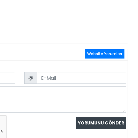
Website Yorumları
Email
@