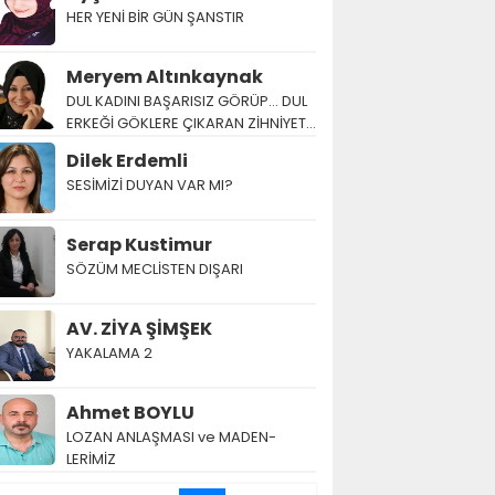
HER YENİ BİR GÜN ŞANSTIR
Meryem Altınkaynak
DUL KADINI BAŞARISIZ GÖRÜP… DUL
ERKEĞİ GÖKLERE ÇIKARAN ZİHNİYET…
Dilek Erdemli
SESİMİZİ DUYAN VAR MI?
Serap Kustimur
SÖZÜM MECLİSTEN DIŞARI
AV. ZİYA ŞİMŞEK
YAKALAMA 2
Ahmet BOYLU
LOZAN AN­LAŞ­MA­SI ve MA­DEN­
LERİMİZ