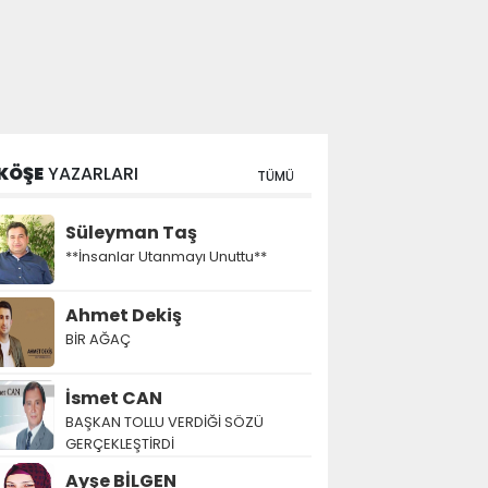
KÖŞE
YAZARLARI
TÜMÜ
Süleyman Taş
**İnsanlar Utanmayı Unuttu**
Ahmet Dekiş
BİR AĞAÇ
İsmet CAN
BAŞKAN TOLLU VERDİĞİ SÖZÜ
GERÇEKLEŞTİRDİ
Ayşe BİLGEN