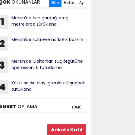
ÇOK
OKUNANLAR
Gün
Hafta
Ay
Mersin’de tırın çarptığı araç
1
metrelerce sürüklendi
Mersin’de zula eve narkotik baskını
2
Mersin’de ’Daltonlar’ suç örgütüne
3
operasyon: 6 tutuklama
Kasklı saldırı olayı çözüldü: 3 şüpheli
4
tutuklandı
ANKET
OYLAMA
TÜMÜ