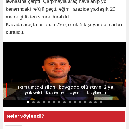
levhasına çarptı. Çarpmayla araç havalanıp yol
kenarındaki refüjü geçti, eğimli arazide yaklaşık 20
metre gittikten sonra durabildi.
Kazada araçta bulunan 2’si çocuk 5 kişi yara almadan
kurtuldu.
Tarsus’taki silahlı kavgada ölü sayısı 2’ye
yükseldi: Kuzenler hayatını kaybetti
Neler Söylendi?