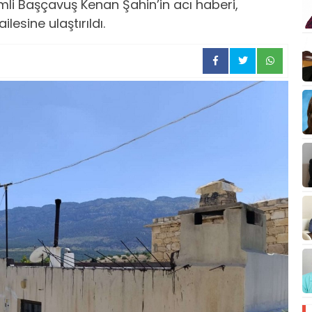
mli Başçavuş Kenan Şahin’in acı haberi,
lesine ulaştırıldı.