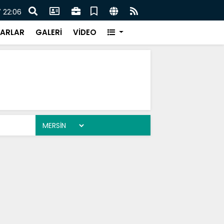
hşet anlarını anlattı
Otomo
 22:06
ARLAR
GALERİ
VİDEO