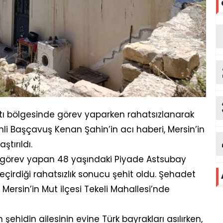
katı bölgesinde görev yaparken rahatsızlanarak
li Başçavuş Kenan Şahin’in acı haberi, Mersin’in
tırıldı.
e görev yapan 48 yaşındaki Piyade Astsubay
çirdiği rahatsızlık sonucu şehit oldu. Şehadet
n Mersin’in Mut ilçesi Tekeli Mahallesi’nde
ehidin ailesinin evine Türk bayrakları asılırken,