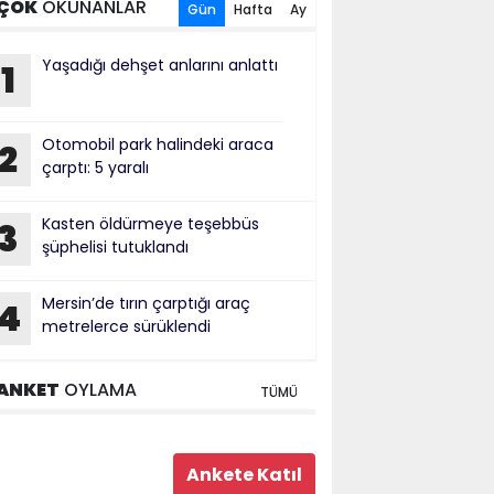
ÇOK
OKUNANLAR
Gün
Hafta
Ay
Yaşadığı dehşet anlarını anlattı
1
Otomobil park halindeki araca
2
çarptı: 5 yaralı
Kasten öldürmeye teşebbüs
3
şüphelisi tutuklandı
Mersin’de tırın çarptığı araç
4
metrelerce sürüklendi
ANKET
OYLAMA
TÜMÜ