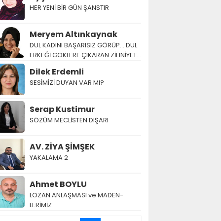
HER YENİ BİR GÜN ŞANSTIR
Meryem Altınkaynak
DUL KADINI BAŞARISIZ GÖRÜP… DUL
ERKEĞİ GÖKLERE ÇIKARAN ZİHNİYET…
Dilek Erdemli
SESİMİZİ DUYAN VAR MI?
Serap Kustimur
SÖZÜM MECLİSTEN DIŞARI
AV. ZİYA ŞİMŞEK
YAKALAMA 2
Ahmet BOYLU
LOZAN AN­LAŞ­MA­SI ve MA­DEN­
LERİMİZ