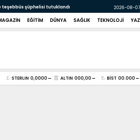
 teşebbüs şüphelisi tutuklandı
Yaşadığı de
2026-08-07
MAGAZİN
EĞİTİM
DÜNYA
SAĞLIK
TEKNOLOJİ
YAZ
STERLIN
0,0000
ALTIN
000,00
BİST
00.000