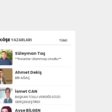
KÖŞE
YAZARLARI
TÜMÜ
Süleyman Taş
**İnsanlar Utanmayı Unuttu**
Ahmet Dekiş
BİR AĞAÇ
İsmet CAN
BAŞKAN TOLLU VERDİĞİ SÖZÜ
GERÇEKLEŞTİRDİ
Ayşe BİLGEN