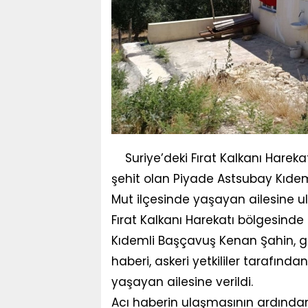
Suriye’deki Fırat Kalkanı Hare
şehit olan Piyade Astsubay Kıdem
Mut ilçesinde yaşayan ailesine ulaş
Fırat Kalkanı Harekatı bölgesind
Kıdemli Başçavuş Kenan Şahin, ge
haberi, askeri yetkililer tarafında
yaşayan ailesine verildi.
Acı haberin ulaşmasının ardından ş