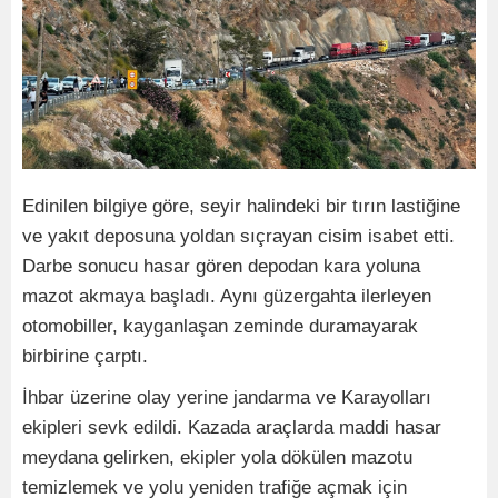
Edinilen bilgiye göre, seyir halindeki bir tırın lastiğine
ve yakıt deposuna yoldan sıçrayan cisim isabet etti.
Darbe sonucu hasar gören depodan kara yoluna
mazot akmaya başladı. Aynı güzergahta ilerleyen
otomobiller, kayganlaşan zeminde duramayarak
birbirine çarptı.
İhbar üzerine olay yerine jandarma ve Karayolları
ekipleri sevk edildi. Kazada araçlarda maddi hasar
meydana gelirken, ekipler yola dökülen mazotu
temizlemek ve yolu yeniden trafiğe açmak için