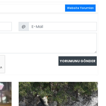
Website Yorumları
Email
@