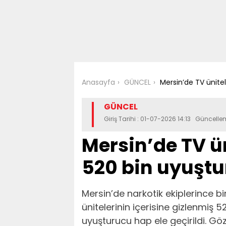
Anasayfa
GÜNCEL
Mersin’de TV ünitel
GÜNCEL
Giriş Tarihi : 01-07-2026 14:13 Güncelle
Mersin’de TV ü
520 bin uyuştur
Mersin’de narkotik ekiplerince b
ünitelerinin içerisine gizlenmiş 
uyuşturucu hap ele geçirildi. Göz