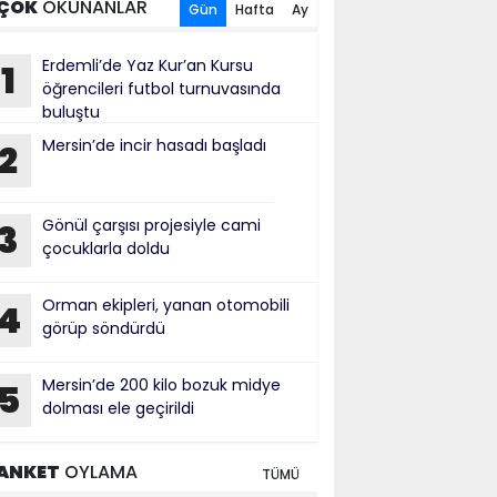
ÇOK
OKUNANLAR
Gün
Hafta
Ay
Erdemli’de Yaz Kur’an Kursu
1
öğrencileri futbol turnuvasında
buluştu
Mersin’de incir hasadı başladı
2
Gönül çarşısı projesiyle cami
3
çocuklarla doldu
Orman ekipleri, yanan otomobili
4
görüp söndürdü
Mersin’de 200 kilo bozuk midye
5
dolması ele geçirildi
ANKET
OYLAMA
TÜMÜ