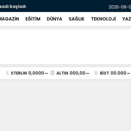
asadı başladı
Mersin’de p
2026-08-07
MAGAZİN
EĞİTİM
DÜNYA
SAĞLIK
TEKNOLOJİ
YAZ
STERLIN
0,0000
ALTIN
000,00
BİST
00.000