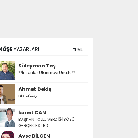
KÖŞE
YAZARLARI
TÜMÜ
Süleyman Taş
**İnsanlar Utanmayı Unuttu**
Ahmet Dekiş
BİR AĞAÇ
İsmet CAN
BAŞKAN TOLLU VERDİĞİ SÖZÜ
GERÇEKLEŞTİRDİ
Ayşe BİLGEN