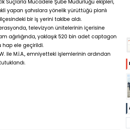
tik Suçlarla Mücadele Şube Müdürlüğü ekipleri,
li yapan şahıslara yönelik yürüttüğü planlı
esindeki bir iş yerini takibe aldı.
asyonda, televizyon ünitelerinin içerisine
am ağırlığında, yaklaşık 520 bin adet captagon
 hap ele geçirildi.
 ile M.İ.A., emniyetteki işlemlerinin ardından
tutuklandı.