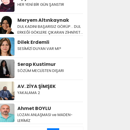
HER YENİ BİR GÜN ŞANSTIR
Meryem Altınkaynak
DUL KADINI BAŞARISIZ GÖRÜP… DUL
ERKEĞİ GÖKLERE ÇIKARAN ZİHNİYET…
Dilek Erdemli
SESİMİZİ DUYAN VAR MI?
Serap Kustimur
SÖZÜM MECLİSTEN DIŞARI
AV. ZİYA ŞİMŞEK
YAKALAMA 2
Ahmet BOYLU
LOZAN AN­LAŞ­MA­SI ve MA­DEN­
LERİMİZ