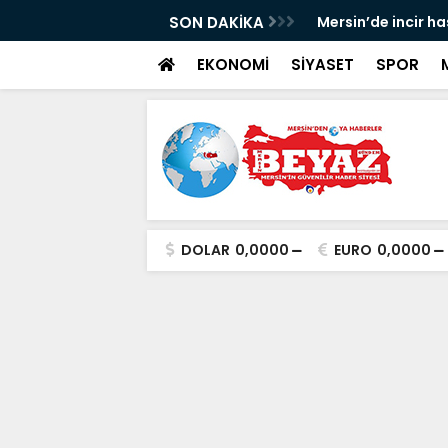
p Can davası sürüyor
SON DAKİKA
Mersin’de incir h
EKONOMİ
SİYASET
SPOR
DOLAR
0,0000
EURO
0,0000