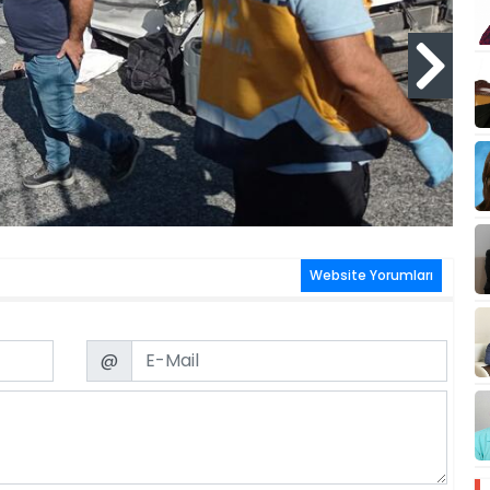
Website Yorumları
Email
@