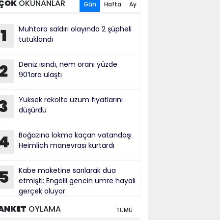
ÇOK
OKUNANLAR
Gün
Hafta
Ay
Muhtara saldırı olayında 2 şüpheli
1
tutuklandı
Deniz ısındı, nem oranı yüzde
2
90’lara ulaştı
Yüksek rekolte üzüm fiyatlarını
3
düşürdü
Boğazına lokma kaçan vatandaşı
4
Heimlich manevrası kurtardı
Kabe maketine sarılarak dua
5
etmişti: Engelli gencin umre hayali
gerçek oluyor
ANKET
OYLAMA
TÜMÜ