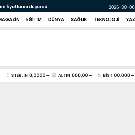
üm fiyatlarını düşürdü
Boğazına l
2026-08-06
MAGAZİN
EĞİTİM
DÜNYA
SAĞLIK
TEKNOLOJİ
YAZ
STERLIN
0,0000
ALTIN
000,00
BİST
00.000