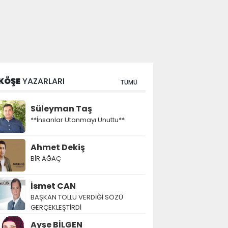
KÖŞE
YAZARLARI
TÜMÜ
Süleyman Taş
**İnsanlar Utanmayı Unuttu**
Ahmet Dekiş
BİR AĞAÇ
İsmet CAN
BAŞKAN TOLLU VERDİĞİ SÖZÜ
GERÇEKLEŞTİRDİ
Ayşe BİLGEN