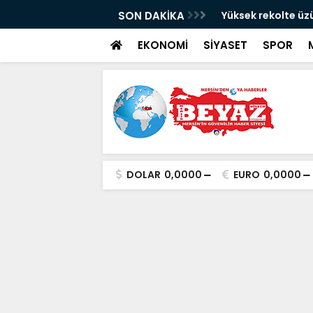
dua etmişti: Engelli gencin umre hayali
SON DAKİKA
Yüksek rekolte üz
EKONOMİ
SİYASET
SPOR
DOLAR
0,0000
EURO
0,0000