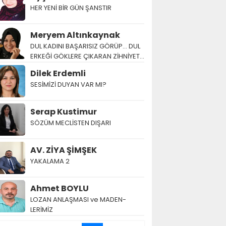
HER YENİ BİR GÜN ŞANSTIR
Meryem Altınkaynak
DUL KADINI BAŞARISIZ GÖRÜP… DUL
ERKEĞİ GÖKLERE ÇIKARAN ZİHNİYET…
Dilek Erdemli
SESİMİZİ DUYAN VAR MI?
Serap Kustimur
SÖZÜM MECLİSTEN DIŞARI
AV. ZİYA ŞİMŞEK
YAKALAMA 2
Ahmet BOYLU
LOZAN AN­LAŞ­MA­SI ve MA­DEN­
LERİMİZ