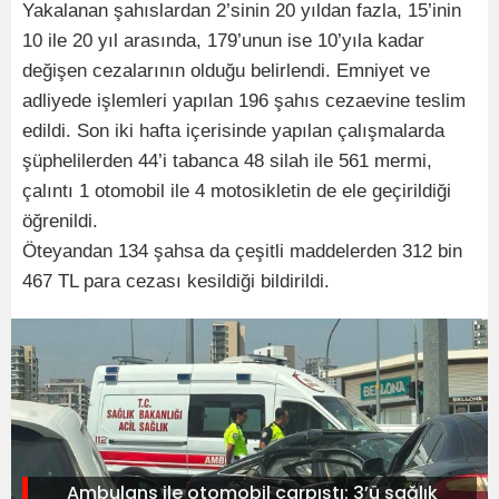
Yakalanan şahıslardan 2’sinin 20 yıldan fazla, 15’inin
10 ile 20 yıl arasında, 179’unun ise 10’yıla kadar
değişen cezalarının olduğu belirlendi. Emniyet ve
adliyede işlemleri yapılan 196 şahıs cezaevine teslim
edildi. Son iki hafta içerisinde yapılan çalışmalarda
şüphelilerden 44’i tabanca 48 silah ile 561 mermi,
çalıntı 1 otomobil ile 4 motosikletin de ele geçirildiği
öğrenildi.
Öteyandan 134 şahsa da çeşitli maddelerden 312 bin
467 TL para cezası kesildiği bildirildi.
Ambulans ile otomobil çarpıştı: 3’ü sağlık