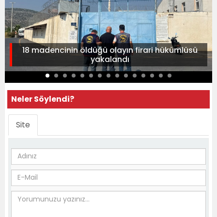
18 madencinin öldüğü olayın firari hükümlüsü
yakalandı
Neler Söylendi?
Site