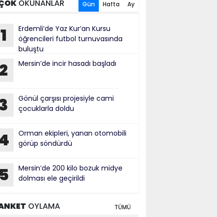
ÇOK
OKUNANLAR
Gün
Hafta
Ay
Erdemli’de Yaz Kur’an Kursu
1
öğrencileri futbol turnuvasında
buluştu
Mersin’de incir hasadı başladı
2
Gönül çarşısı projesiyle cami
3
çocuklarla doldu
Orman ekipleri, yanan otomobili
4
görüp söndürdü
Mersin’de 200 kilo bozuk midye
5
dolması ele geçirildi
ANKET
OYLAMA
TÜMÜ