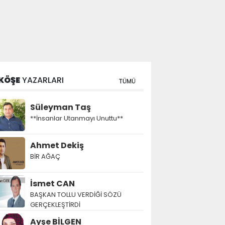
KÖŞE
YAZARLARI
TÜMÜ
Süleyman Taş
**İnsanlar Utanmayı Unuttu**
Ahmet Dekiş
BİR AĞAÇ
İsmet CAN
BAŞKAN TOLLU VERDİĞİ SÖZÜ
GERÇEKLEŞTİRDİ
Ayşe BİLGEN