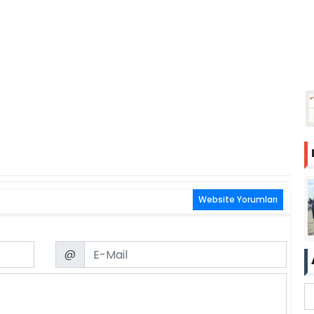
Website Yorumları
Email
@