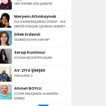
HER YENİ BİR GÜN ŞANSTIR
Meryem Altınkaynak
DUL KADINI BAŞARISIZ GÖRÜP… DUL
ERKEĞİ GÖKLERE ÇIKARAN ZİHNİYET…
Dilek Erdemli
SESİMİZİ DUYAN VAR MI?
Serap Kustimur
SÖZÜM MECLİSTEN DIŞARI
AV. ZİYA ŞİMŞEK
YAKALAMA 2
Ahmet BOYLU
LOZAN AN­LAŞ­MA­SI ve MA­DEN­
LERİMİZ