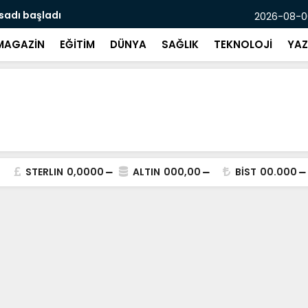
asadı başladı
Mersin’de p
2026-08-06
MAGAZİN
EĞİTİM
DÜNYA
SAĞLIK
TEKNOLOJİ
YAZ
STERLIN
0,0000
ALTIN
000,00
BİST
00.000