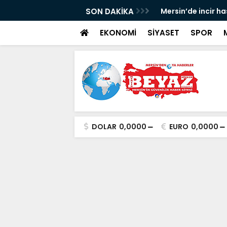
p Can davası sürüyor
SON DAKİKA
Mersin’de incir h
EKONOMİ
SİYASET
SPOR
DOLAR
0,0000
EURO
0,0000