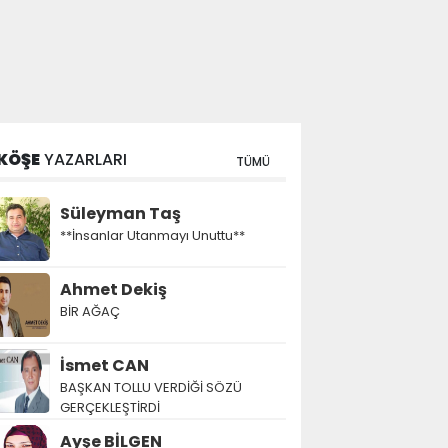
KÖŞE
YAZARLARI
TÜMÜ
Süleyman Taş
**İnsanlar Utanmayı Unuttu**
Ahmet Dekiş
BİR AĞAÇ
İsmet CAN
BAŞKAN TOLLU VERDİĞİ SÖZÜ
GERÇEKLEŞTİRDİ
Ayşe BİLGEN