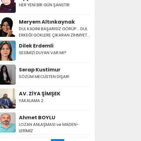
HER YENİ BİR GÜN ŞANSTIR
Meryem Altınkaynak
DUL KADINI BAŞARISIZ GÖRÜP… DUL
ERKEĞİ GÖKLERE ÇIKARAN ZİHNİYET…
Dilek Erdemli
SESİMİZİ DUYAN VAR MI?
Serap Kustimur
SÖZÜM MECLİSTEN DIŞARI
AV. ZİYA ŞİMŞEK
YAKALAMA 2
Ahmet BOYLU
LOZAN AN­LAŞ­MA­SI ve MA­DEN­
LERİMİZ