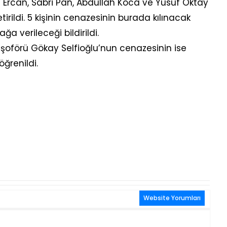
Ercan, Sabri Pan, Abdullah Koca ve Yusuf Oktay
tirildi. 5 kişinin cenazesinin burada kılınacak
 verileceği bildirildi.
 şoförü Gökay Selfioğlu’nun cenazesinin ise
ğrenildi.
Website Yorumları