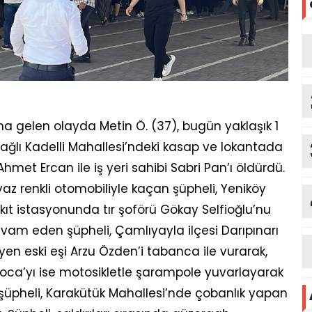
na gelen olayda Metin Ö. (37), bugün yaklaşık 1
 bağlı Kadelli Mahallesi’ndeki kasap ve lokantada
met Ercan ile iş yeri sahibi Sabri Pan’ı öldürdü.
yaz renkli otomobiliyle kaçan şüpheli, Yeniköy
ıt istasyonunda tır şoförü Gökay Selfioğlu’nu
am eden şüpheli, Çamlıyayla ilçesi Darıpınarı
en eski eşi Arzu Özden’i tabanca ile vurarak,
oca’yı ise motosikletle şarampole yuvarlayarak
pheli, Karakütük Mahallesi’nde çobanlık yapan