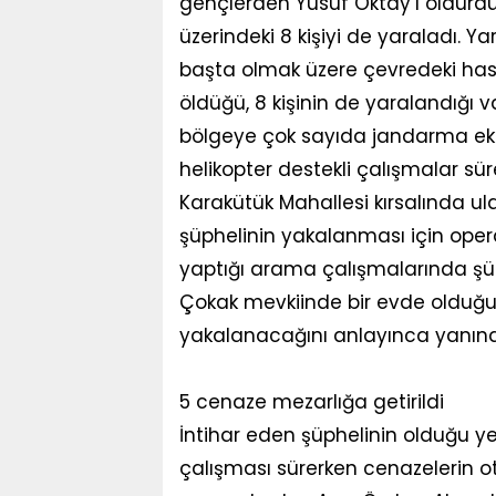
gençlerden Yusuf Oktay’ı öldürdü.
üzerindeki 8 kişiyi de yaraladı. Y
başta olmak üzere çevredeki hastan
öldüğü, 8 kişinin de yaralandığı 
bölgeye çok sayıda jandarma ekib
helikopter destekli çalışmalar süre
Karakütük Mahallesi kırsalında ula
şüphelinin yakalanması için ope
yaptığı arama çalışmalarında şüp
Çokak mevkiinde bir evde olduğun
yakalanacağını anlayınca yanındak
5 cenaze mezarlığa getirildi
İntihar eden şüphelinin olduğu ye
çalışması sürerken cenazelerin ot