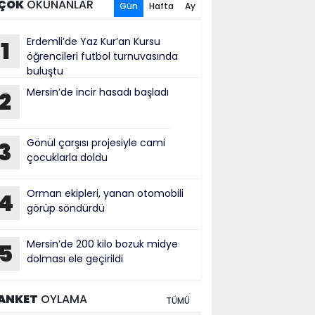
ÇOK
OKUNANLAR
Gün
Hafta
Ay
Erdemli’de Yaz Kur’an Kursu
1
öğrencileri futbol turnuvasında
buluştu
Mersin’de incir hasadı başladı
2
Gönül çarşısı projesiyle cami
3
çocuklarla doldu
Orman ekipleri, yanan otomobili
4
görüp söndürdü
Mersin’de 200 kilo bozuk midye
5
dolması ele geçirildi
ANKET
OYLAMA
TÜMÜ