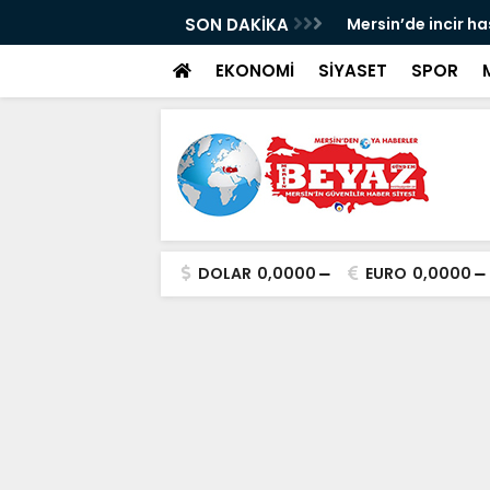
p Can davası sürüyor
SON DAKİKA
Mersin’de incir h
EKONOMİ
SİYASET
SPOR
DOLAR
0,0000
EURO
0,0000