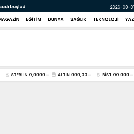
asadı başladı
Mersin’de p
2026-08-07
MAGAZİN
EĞİTİM
DÜNYA
SAĞLIK
TEKNOLOJİ
YAZ
STERLIN
0,0000
ALTIN
000,00
BİST
00.000