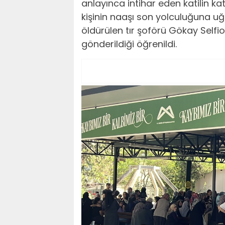
anlayınca intihar eden katilin ka
kişinin naaşı son yolculuğuna uğ
öldürülen tır şoförü Gökay Selfi
gönderildiği öğrenildi.