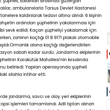
 Şüpheli, saldırıları sırasında güzergah
aralılar, ambulanslarla Tarsus Devlet Hastanesi
elere kaldırılarak tedavi altına alındı. 6 kişinin
vahşetin ardından şüphelinin yakalanması için
i sevk edildi. Kaçan şüpheliyi yakalamak için
rken, zanlının kaçtığı 01 B 9171 plakalı otomobile
şıldı.Ormanlık alana kaçtığı değerlendirilen
rasyon sabah kadar sürdü. Jandarma ekiplerinin
helinin Karakütük Mahallesi’nin kırsalında
u belirledi. Yapılan operasyonda şüpheli
i silahla intihar etti.
rde jandarma, savcı ve olay yeri ekiplerinin
opsi işlemleri tamamlandı. Adli tıptan alınan