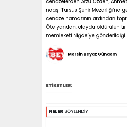
cenazelerden Arzu Özden, Ahmet 
naaşı Tarsus Şehir Mezarlığı’na ge
cenaze namazının ardından toprağa
Öte yandan, olayda öldürülen tır
memleketi Niğde’ye gönderildiği ö
Mersin Beyaz Gündem
ETİKETLER:
NELER
SÖYLENDİ?