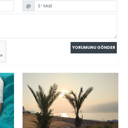
Email
@