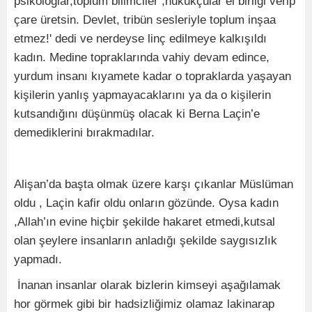
psikologlar,toplum bilimciler ,hukukçular el birliği verip
çare üretsin. Devlet, tribün sesleriyle toplum inşaa
etmez!' dedi ve nerdeyse linç edilmeye kalkışıldı
kadın. Medine topraklarında vahiy devam edince,
yurdum insanı kıyamete kadar o topraklarda yaşayan
kişilerin yanlış yapmayacaklarını ya da o kişilerin
kutsandığını düşünmüş olacak ki Berna Laçin’e
demediklerini bırakmadılar.
Alişan’da başta olmak üzere karşı çıkanlar Müslüman
oldu , Laçin kafir oldu onların gözünde. Oysa kadın
,Allah’ın evine hiçbir şekilde hakaret etmedi,kutsal
olan şeylere insanların anladığı şekilde saygısızlık
yapmadı.
İnanan insanlar olarak bizlerin kimseyi aşağılamak
hor görmek gibi bir hadsizliğimiz olamaz lakinarap