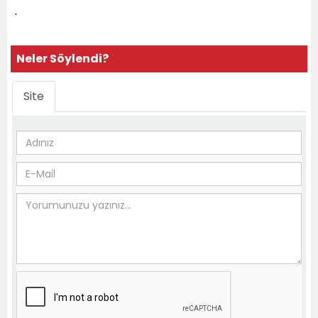
.
Neler Söylendi?
Site