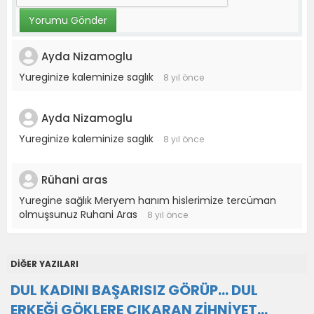
Ayda Nizamoglu
Yureginize kaleminize saglık
8 yıl önce
Ayda Nizamoglu
Yureginize kaleminize saglık
8 yıl önce
Rühani aras
Yuregine sağlık Meryem hanım hislerimize tercüman
olmuşsunuz Ruhani Aras
8 yıl önce
DİĞER YAZILARI
DUL KADINI BAŞARISIZ GÖRÜP… DUL
ERKEĞİ GÖKLERE ÇIKARAN ZİHNİYET…