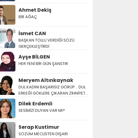
Ahmet Dekiş
BİR AĞAÇ
İsmet CAN
BAŞKAN TOLLU VERDİĞİ SÖZÜ
GERÇEKLEŞTİRDİ
Ayşe BİLGEN
HER YENİ BİR GÜN ŞANSTIR
Meryem Altınkaynak
DUL KADINI BAŞARISIZ GÖRÜP… DUL
ERKEĞİ GÖKLERE ÇIKARAN ZİHNİYET…
Dilek Erdemli
SESİMİZİ DUYAN VAR MI?
Serap Kustimur
SÖZÜM MECLİSTEN DIŞARI