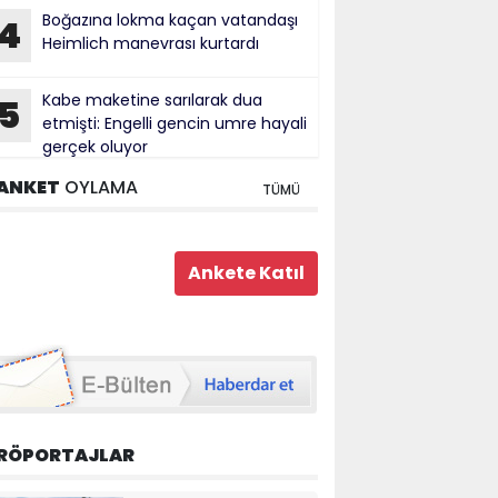
Boğazına lokma kaçan vatandaşı
4
Heimlich manevrası kurtardı
Kabe maketine sarılarak dua
5
etmişti: Engelli gencin umre hayali
gerçek oluyor
ANKET
OYLAMA
TÜMÜ
RÖPORTAJLAR