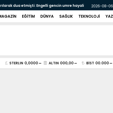
üm fiyatlarını düşürdü
Boğazına l
2026-08-06
MAGAZİN
EĞİTİM
DÜNYA
SAĞLIK
TEKNOLOJİ
YAZ
STERLIN
0,0000
ALTIN
000,00
BİST
00.000