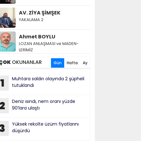
AV. ZİYA ŞİMŞEK
YAKALAMA 2
Ahmet BOYLU
LOZAN AN­LAŞ­MA­SI ve MA­DEN­
LERİMİZ
ÇOK
OKUNANLAR
Gün
Hafta
Ay
Muhtara saldırı olayında 2 şüpheli
1
tutuklandı
Deniz ısındı, nem oranı yüzde
2
90’lara ulaştı
Yüksek rekolte üzüm fiyatlarını
3
düşürdü