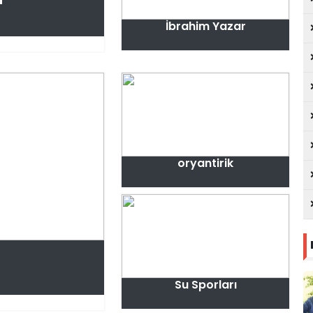
İbrahim Yazar
oryantirik
Su Sporları