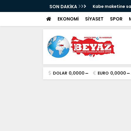
dua etmişti: Engelli gencin umre hayali
SON DAKİKA
Yüksek rekolte üz
EKONOMİ
SİYASET
SPOR
DOLAR
0,0000
EURO
0,0000