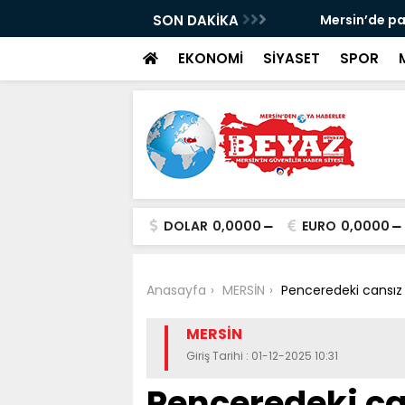
aşladı
SON DAKİKA
Mersin’de patlaya
EKONOMİ
SİYASET
SPOR
DOLAR
0,0000
EURO
0,0000
Anasayfa
MERSİN
Penceredeki cansız ma
MERSİN
Giriş Tarihi : 01-12-2025 10:31
Penceredeki ca