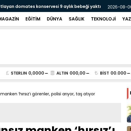
n domates konservesi 9 aylık bebeği yaktı
Mersin’de 2
2026-08-06
MAGAZİN
EĞİTİM
DÜNYA
SAĞLIK
TEKNOLOJİ
YAZ
STERLIN
0,0000
ALTIN
000,00
BİST
00.000
nken ‘hırsız’ı görenler, polisi arıyor, taş atıyor
nsız manken ‘hırsız’ı