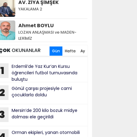
AV. ZİYA ŞİMŞEK
YAKALAMA 2
Ahmet BOYLU
LOZAN AN­LAŞ­MA­SI ve MA­DEN­
LERİMİZ
ÇOK
OKUNANLAR
Gün
Hafta
Ay
Erdemli’de Yaz Kur’an Kursu
1
öğrencileri futbol turnuvasında
buluştu
Gönül çarşısı projesiyle cami
2
çocuklarla doldu
Mersin’de 200 kilo bozuk midye
3
dolması ele geçirildi
Orman ekipleri, yanan otomobili
4