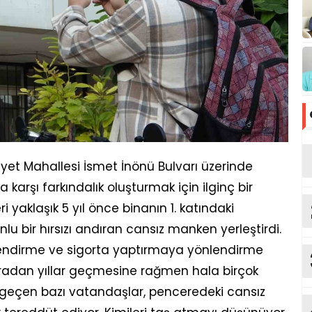
iyet Mahallesi İsmet İnönü Bulvarı üzerinde
ğa karşı farkındalık oluşturmak için ilginç bir
i yaklaşık 5 yıl önce binanın 1. katındaki
lu bir hırsızı andıran cansız manken yerleştirdi.
gilendirme ve sigorta yaptırmaya yönlendirme
aradan yıllar geçmesine rağmen hala birçok
an geçen bazı vatandaşlar, penceredeki cansız