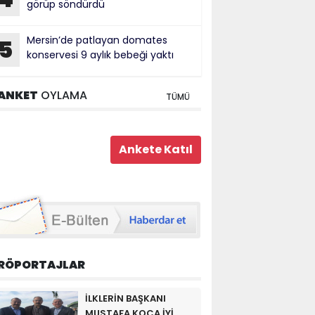
görüp söndürdü
Mersin’de patlayan domates
5
konservesi 9 aylık bebeği yaktı
ANKET
OYLAMA
TÜMÜ
RÖPORTAJLAR
İLKLERİN BAŞKANI
MUSTAFA KOCA İYİ