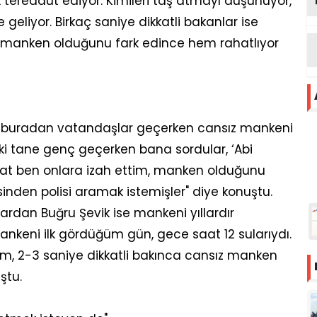
 tereddüt ediyor. Kimileri taş atmayı düşünüyor,
e geliyor. Birkaç saniye dikkatli bakanlar ise
 manken olduğunu fark edince hem rahatlıyor
, buradan vatandaşlar geçerken cansız mankeni
 "İki tane genç geçerken bana sordular, ‘Abi
Fakat ben onlara izah ettim, manken olduğunu
inden polisi aramak istemişler" diye konuştu.
ardan Buğru Şevik ise mankeni yıllardır
mankeni ilk gördüğüm gün, gece saat 12 sularıydı.
ttim, 2-3 saniye dikkatli bakınca cansız manken
ştu.