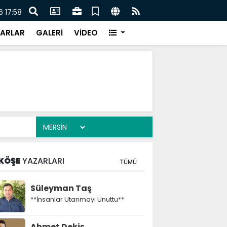
00 kilo bozuk midye dolması ele geçirildi
Orma
 17:58
ARLAR
GALERİ
VİDEO
KÖŞE
YAZARLARI
TÜMÜ
Süleyman Taş
**İnsanlar Utanmayı Unuttu**
Ahmet Dekiş