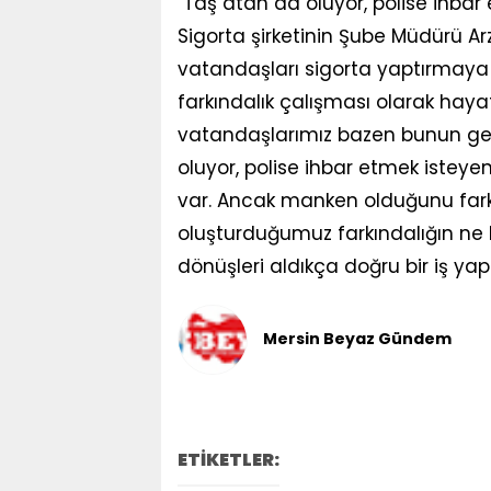
"Taş atan da oluyor, polise ihbar
Sigorta şirketinin Şube Müdürü Arzu
vatandaşları sigorta yaptırmaya
farkındalık çalışması olarak hayata
vatandaşlarımız bazen bunun ger
oluyor, polise ihbar etmek isteye
var. Ancak manken olduğunu fark
oluşturduğumuz farkındalığın ne k
dönüşleri aldıkça doğru bir iş yapt
Mersin Beyaz Gündem
ETİKETLER: