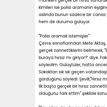
mankeni gerçek bir hırsız sanarak
kimileri ise polisi aramanın eşiğin
aslında bunun sadece bir cansız
hem de duruma gülüyor.
"Polisi aramak istemişler"
Çevre esnaflarından Mete Aktaş
gerçek zannettiklerini belirterek,
buraya hırsız mı giriyor?’ diye. 
söyledim. Gülüştüler, hatta önces
Sokaktan sık sık geçen vatandaşl
gördüğünü söyledi. Şevik,"Hırsız 
İlk başta gerçek bir hırsız zanne
olduğunu fark ettim" şeklide konu