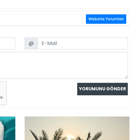
Website Yorumları
Email
@