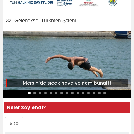
32. Geleneksel Türkmen Şöleni
Mersin’de sıcak hava ve nem bunalttı
Neler Söylendi?
Site