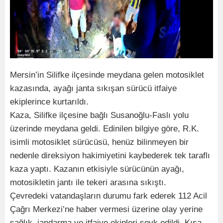
Mersin’in Silifke ilçesinde meydana gelen motosiklet
kazasında, ayağı janta sıkışan sürücü itfaiye
ekiplerince kurtarıldı.
Kaza, Silifke ilçesine bağlı Susanoğlu-Faslı yolu
üzerinde meydana geldi. Edinilen bilgiye göre, R.K.
isimli motosiklet sürücüsü, henüz bilinmeyen bir
nedenle direksiyon hakimiyetini kaybederek tek taraflı
kaza yaptı. Kazanın etkisiyle sürücünün ayağı,
motosikletin jantı ile tekeri arasına sıkıştı.
Çevredeki vatandaşların durumu fark ederek 112 Acil
Çağrı Merkezi’ne haber vermesi üzerine olay yerine
sağlık, jandarma ve itfaiye ekipleri sevk edildi. Kısa