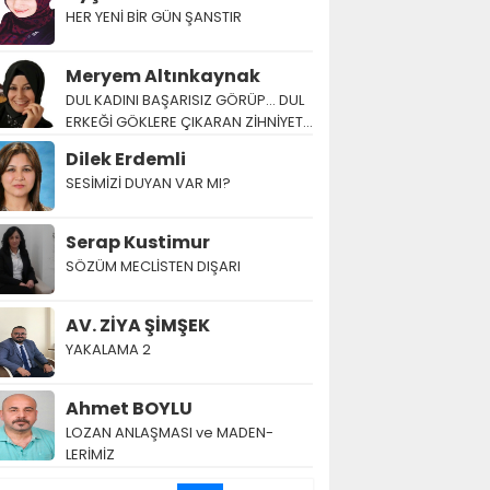
HER YENİ BİR GÜN ŞANSTIR
Meryem Altınkaynak
DUL KADINI BAŞARISIZ GÖRÜP… DUL
ERKEĞİ GÖKLERE ÇIKARAN ZİHNİYET…
Dilek Erdemli
SESİMİZİ DUYAN VAR MI?
Serap Kustimur
SÖZÜM MECLİSTEN DIŞARI
AV. ZİYA ŞİMŞEK
YAKALAMA 2
Ahmet BOYLU
LOZAN AN­LAŞ­MA­SI ve MA­DEN­
LERİMİZ