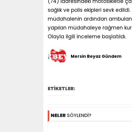
(74) idaresindeki motosikletle çar
sağlık ve polis ekipleri sevk edil
müdahalenin ardından ambulansl
yapılan müdahaleye rağmen kurta
Olayla ilgili inceleme başlatıldı.
Mersin Beyaz Gündem
ETİKETLER:
NELER
SÖYLENDİ?