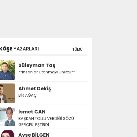
KÖŞE
YAZARLARI
TÜMÜ
Süleyman Taş
**İnsanlar Utanmayı Unuttu**
Ahmet Dekiş
BİR AĞAÇ
İsmet CAN
BAŞKAN TOLLU VERDİĞİ SÖZÜ
GERÇEKLEŞTİRDİ
Ayşe BİLGEN