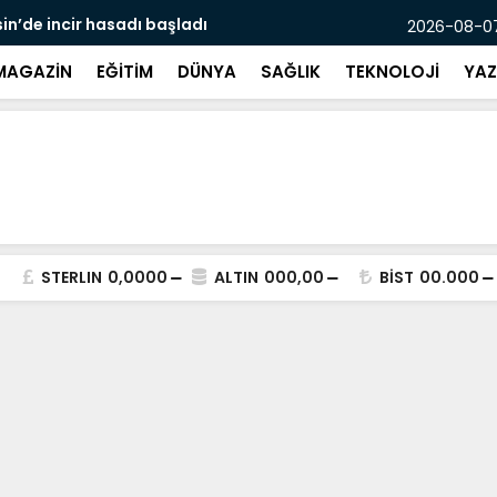
asadı başladı
Mersin’de p
2026-08-07
MAGAZİN
EĞİTİM
DÜNYA
SAĞLIK
TEKNOLOJİ
YAZ
STERLIN
0,0000
ALTIN
000,00
BİST
00.000