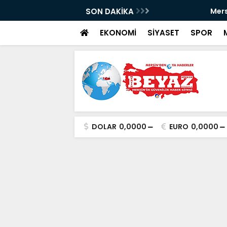
p Can davası sürüyor
SON DAKİKA
Mersin’de incir h
EKONOMİ
SİYASET
SPOR
DOLAR
0,0000
EURO
0,0000