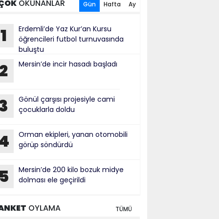
ÇOK
OKUNANLAR
Gün
Hafta
Ay
Erdemli’de Yaz Kur’an Kursu
1
öğrencileri futbol turnuvasında
buluştu
Mersin’de incir hasadı başladı
2
Gönül çarşısı projesiyle cami
3
çocuklarla doldu
Orman ekipleri, yanan otomobili
4
görüp söndürdü
Mersin’de 200 kilo bozuk midye
5
dolması ele geçirildi
ANKET
OYLAMA
TÜMÜ