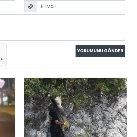
Email
@