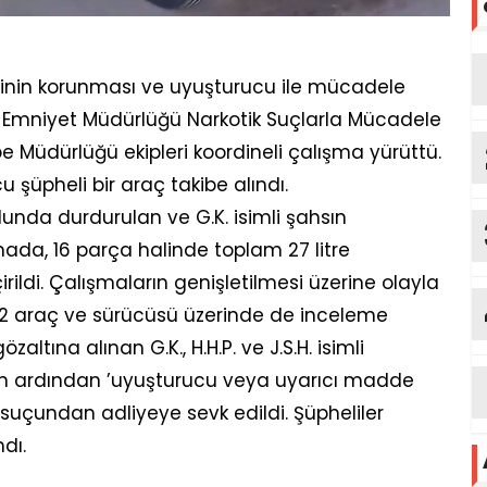
ninin korunması ve uyuşturucu ile mücadele
l Emniyet Müdürlüğü Narkotik Suçlarla Mücadele
e Müdürlüğü ekipleri koordineli çalışma yürüttü.
cu şüpheli bir araç takibe alındı.
lunda durdurulan ve G.K. isimli şahsın
ada, 16 parça halinde toplam 27 litre
di. Çalışmaların genişletilmesi üzerine olayla
n 2 araç ve sürücüsü üzerinde de inceleme
tına alınan G.K., H.H.P. ve J.S.H. isimli
inin ardından ’uyuşturucu veya uyarıcı madde
uçundan adliyeye sevk edildi. Şüpheliler
dı.