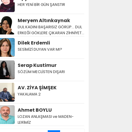
HER YENİ BİR GÜN ŞANSTIR
Meryem Altınkaynak
DUL KADINI BAŞARISIZ GÖRÜP… DUL
ERKEĞİ GÖKLERE ÇIKARAN ZİHNİYET…
Dilek Erdemli
SESİMİZİ DUYAN VAR MI?
Serap Kustimur
SÖZÜM MECLİSTEN DIŞARI
AV. ZİYA ŞİMŞEK
YAKALAMA 2
Ahmet BOYLU
LOZAN AN­LAŞ­MA­SI ve MA­DEN­
LERİMİZ