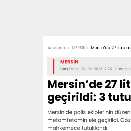
Anasayfa
MERSİN
Mersin’de 27 litre 
MERSİN
Giriş Tarihi : 23-02-2026 17:25 Güncell
Mersin’de 27 l
geçirildi: 3 tu
Mersin’de polis ekiplerinin düze
metamfetamin ele geçirildi. Gözal
mahkemece tutuklandı.