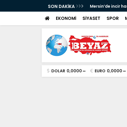
p Can davası sürüyor
SON DAKİKA
Mersin’de incir h
EKONOMİ
SİYASET
SPOR
DOLAR
0,0000
EURO
0,0000