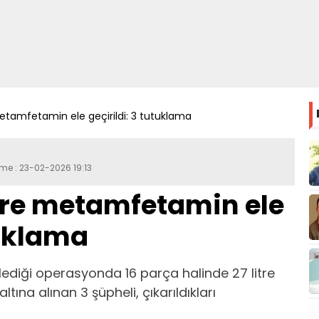
metamfetamin ele geçirildi: 3 tutuklama
eme : 23-02-2026 19:13
itre metamfetamin ele
tuklama
nlediği operasyonda 16 parça halinde 27 litre
tına alınan 3 şüpheli, çıkarıldıkları