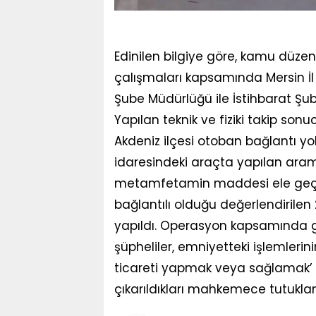
Edinilen bilgiye göre, kamu düze
çalışmaları kapsamında Mersin İ
Şube Müdürlüğü ile İstihbarat Şub
Yapılan teknik ve fiziki takip sonu
Akdeniz ilçesi otoban bağlantı yo
idaresindeki araçta yapılan aram
metamfetamin maddesi ele geçiril
bağlantılı olduğu değerlendirile
yapıldı. Operasyon kapsamında gözal
şüpheliler, emniyetteki işlemler
ticareti yapmak veya sağlamak’ s
çıkarıldıkları mahkemece tutuklan