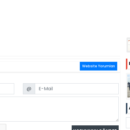
Website Yorumları
Email
@