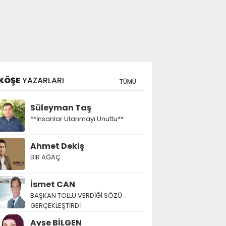
KÖŞE
YAZARLARI
TÜMÜ
Süleyman Taş
**İnsanlar Utanmayı Unuttu**
Ahmet Dekiş
BİR AĞAÇ
İsmet CAN
BAŞKAN TOLLU VERDİĞİ SÖZÜ
GERÇEKLEŞTİRDİ
Ayşe BİLGEN