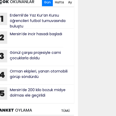
ÇOK
OKUNANLAR
Gün
Hafta
Ay
Erdemli’de Yaz Kur’an Kursu
1
öğrencileri futbol turnuvasında
buluştu
Mersin’de incir hasadı başladı
2
Gönül çarşısı projesiyle cami
3
çocuklarla doldu
Orman ekipleri, yanan otomobili
4
görüp söndürdü
Mersin’de 200 kilo bozuk midye
5
dolması ele geçirildi
ANKET
OYLAMA
TÜMÜ