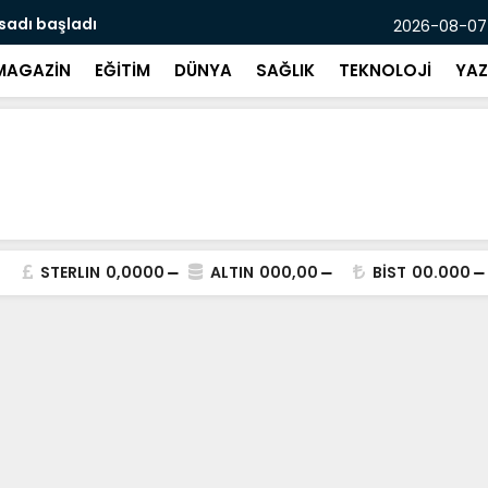
asadı başladı
Mersin’de p
2026-08-07
MAGAZİN
EĞİTİM
DÜNYA
SAĞLIK
TEKNOLOJİ
YAZ
STERLIN
0,0000
ALTIN
000,00
BİST
00.000