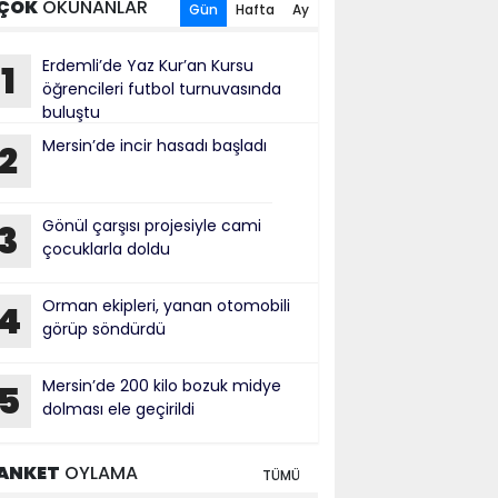
ÇOK
OKUNANLAR
Gün
Hafta
Ay
Erdemli’de Yaz Kur’an Kursu
1
öğrencileri futbol turnuvasında
buluştu
Mersin’de incir hasadı başladı
2
Gönül çarşısı projesiyle cami
3
çocuklarla doldu
Orman ekipleri, yanan otomobili
4
görüp söndürdü
Mersin’de 200 kilo bozuk midye
5
dolması ele geçirildi
ANKET
OYLAMA
TÜMÜ