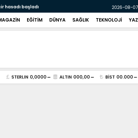
asadı başladı
Mersin’de p
2026-08-07
MAGAZİN
EĞİTİM
DÜNYA
SAĞLIK
TEKNOLOJİ
YAZ
STERLIN
0,0000
ALTIN
000,00
BİST
00.000