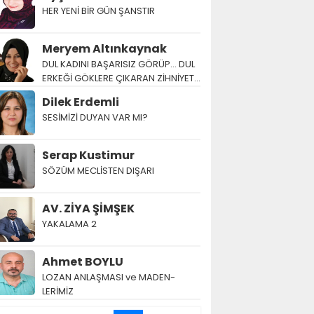
HER YENİ BİR GÜN ŞANSTIR
Meryem Altınkaynak
DUL KADINI BAŞARISIZ GÖRÜP… DUL
ERKEĞİ GÖKLERE ÇIKARAN ZİHNİYET…
Dilek Erdemli
SESİMİZİ DUYAN VAR MI?
Serap Kustimur
SÖZÜM MECLİSTEN DIŞARI
AV. ZİYA ŞİMŞEK
YAKALAMA 2
Ahmet BOYLU
LOZAN AN­LAŞ­MA­SI ve MA­DEN­
LERİMİZ