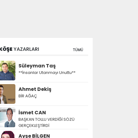
KÖŞE
YAZARLARI
TÜMÜ
Süleyman Taş
**İnsanlar Utanmayı Unuttu**
Ahmet Dekiş
BİR AĞAÇ
İsmet CAN
BAŞKAN TOLLU VERDİĞİ SÖZÜ
GERÇEKLEŞTİRDİ
Ayşe BİLGEN