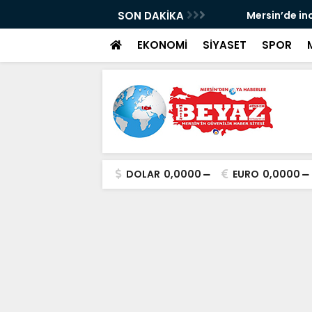
p Can davası sürüyor
SON DAKİKA
Mersin’de incir h
EKONOMİ
SİYASET
SPOR
DOLAR
0,0000
EURO
0,0000