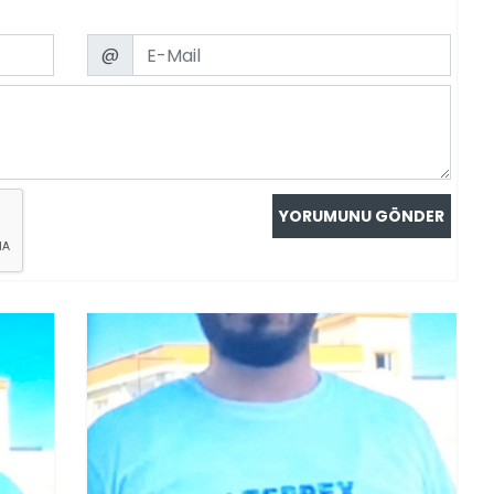
Email
@