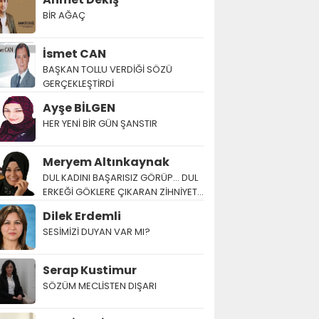
BİR AĞAÇ
İsmet CAN
BAŞKAN TOLLU VERDİĞİ SÖZÜ
GERÇEKLEŞTİRDİ
Ayşe BİLGEN
HER YENİ BİR GÜN ŞANSTIR
Meryem Altınkaynak
DUL KADINI BAŞARISIZ GÖRÜP… DUL
ERKEĞİ GÖKLERE ÇIKARAN ZİHNİYET…
Dilek Erdemli
SESİMİZİ DUYAN VAR MI?
Serap Kustimur
SÖZÜM MECLİSTEN DIŞARI