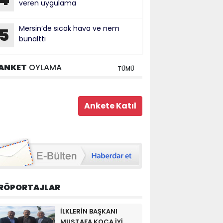
veren uygulama
Mersin’de sıcak hava ve nem
5
bunalttı
ANKET
OYLAMA
TÜMÜ
RÖPORTAJLAR
İLKLERİN BAŞKANI
MUSTAFA KOCA İYİ