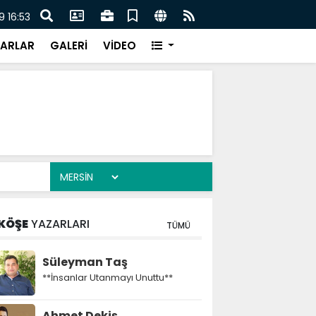
lahlı kavga: Kuzenlerden biri öldü, diğeri ağır yaralandı
Otomo
 16:53
ARLAR
GALERİ
VİDEO
KÖŞE
YAZARLARI
TÜMÜ
Süleyman Taş
**İnsanlar Utanmayı Unuttu**
Ahmet Dekiş