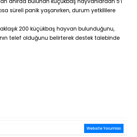
ndan ahırda bulunan küçükbaş hayvanlardan 5’i
ısa süreli panik yaşanırken, durum yetkililere
 yaklaşık 200 küçükbaş hayvan bulunduğunu,
ın telef olduğunu belirterek destek talebinde
Website Yorumları