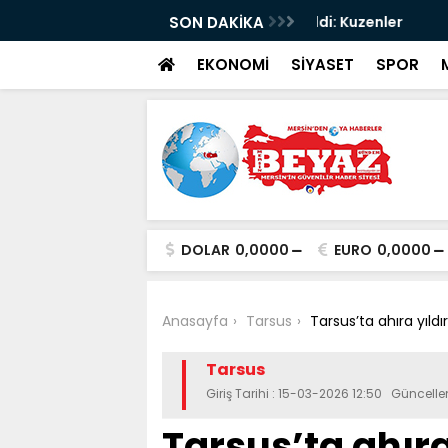
da ölü sayısı 2’ye yükseldi: Kuzenler
SON DAKİKA
Mersin’de sıcak h
EKONOMİ
SİYASET
SPOR
DOLAR
0,0000
EURO
0,0000
Anasayfa
Tarsus
Tarsus’ta ahıra yıld
Tarsus
Giriş Tarihi : 15-03-2026 12:50 Güncelle
Tarsus’ta ahıra