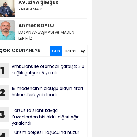
AV. ZİYA ŞİMŞEK
YAKALAMA 2
Ahmet BOYLU
LOZAN AN­LAŞ­MA­SI ve MA­DEN­
LERİMİZ
ÇOK
OKUNANLAR
Gün
Hafta
Ay
Ambulans ile otomobil çarpıştı: 3’ü
1
sağlık çalışanı 5 yaralı
18 madencinin öldüğü olayın firari
2
hükümlüsü yakalandı
Tarsus’ta silahlı kavga:
3
Kuzenlerden biri öldü, diğeri ağır
yaralandı
Turizm bölgesi Taşucu’na huzur
4