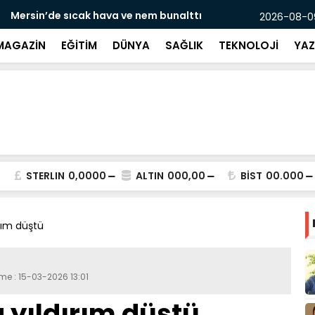
ava ve nem bunalttı
Tarsus’ta si
2026-08-09
MAGAZİN
EĞİTİM
DÜNYA
SAĞLIK
TEKNOLOJİ
YAZ
STERLIN
0,0000
ALTIN
000,00
BİST
00.000
ırım düştü
me : 15-03-2026 13:01
 yıldırım düştü