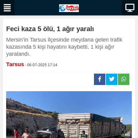
Feci kaza 5 ölü, 1 ağır yaralı
Mersin’in Tarsus ilçesinde meydana gelen trafik
kazasında 5 kişi hayatını kaybetti, 1 kişi ağır
yaralandı.
Tarsus
- 06-07-2025 17:14