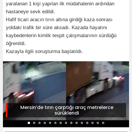
yaralanan 1 kişi yapılan ilk müdahalenin ardından
hastaneye sevk edildi.
Hafif ticari aracın tırın altına girdiği kaza sonrası
yoldaki trafik bir süre aksadı. Kazada hayatını
kaybedenlerin kimlik tespit çalışmalarının sürdüğü
öğrenildi.
Kazayla ilgili soruşturma başlatıldı.
Mersin’de tırın çarptığı araç metrelerce
sürüklendi